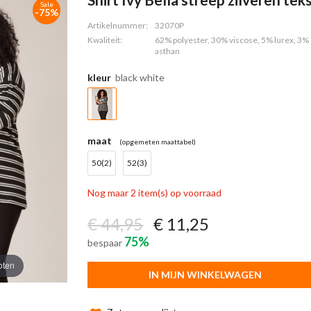
Sale
-75%
Artikelnummer:
32070P
Kwaliteit:
62% polyester, 30% viscose, 5% lurex, 3% 
asthan
kleur
black white
maat
(opgemeten maattabel)
50(2)
52(3)
Nog maar 2 item(s) op voorraad
€ 44,95
€ 11,25
75%
bespaar
oten
IN MIJN WINKELWAGEN