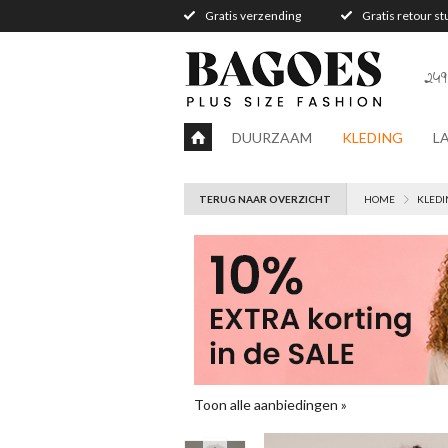
Gratis verzending
Gratis retour s
249
DUURZAAM
KLEDING
L
TERUG NAAR OVERZICHT
HOME
KLEDI
Toon alle aanbiedingen »