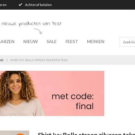
turen
Achteraf betalen
 nieuwe producten van Yest
AARZEN
NIEUW
SALE
FEEST
MERKEN
NG
SHIRT IVY BELLA STREEP ZILVEREN TEKS
Shirt Ivy Bella streep zilveren tek