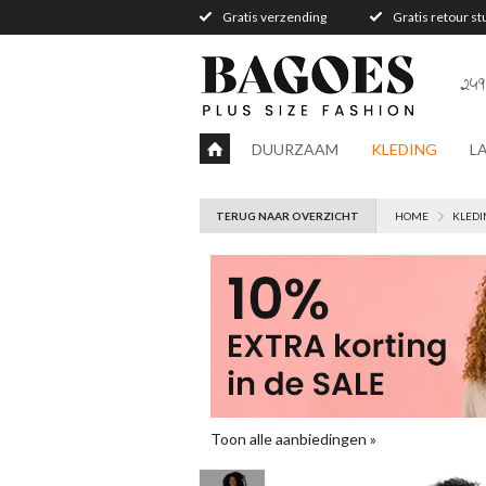
Gratis verzending
Gratis retour s
249
DUURZAAM
KLEDING
L
TERUG NAAR OVERZICHT
HOME
KLEDI
Toon alle aanbiedingen »