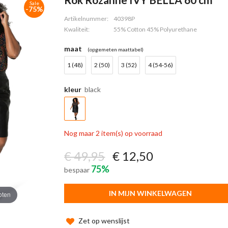
Sale
-75%
Artikelnummer:
40398P
Kwaliteit:
55% Cotton 45% Polyurethane
maat
(opgemeten maattabel)
1 (48)
2 (50)
3 (52)
4 (54-56)
kleur
black
Nog maar 2 item(s) op voorraad
€ 49,95
€ 12,50
75%
bespaar
IN MIJN WINKELWAGEN
oten
Zet op wenslijst