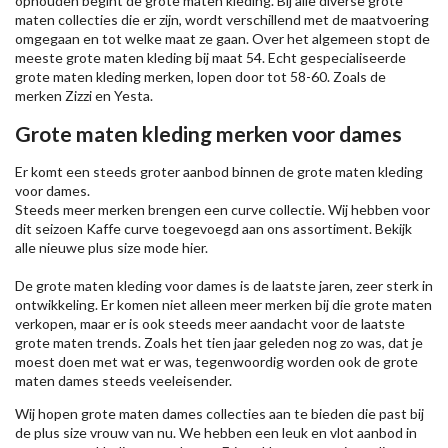
ophouden begint de grote maten kleding. Bij alle diverse grote
maten collecties die er zijn, wordt verschillend met de maatvoering
omgegaan en tot welke maat ze gaan. Over het algemeen stopt de
meeste grote maten kleding bij maat 54. Echt gespecialiseerde
grote maten kleding merken, lopen door tot 58-60. Zoals de
merken
Zizzi
en Yesta.
Grote maten kleding merken voor dames
Er komt een steeds groter aanbod binnen de grote maten kleding
voor dames.
Steeds meer merken brengen een curve collectie. Wij hebben voor
dit seizoen
Kaffe
curve toegevoegd aan ons assortiment. Bekijk
alle nieuwe
plus size mode
hier.
De grote maten kleding voor dames is de laatste jaren, zeer sterk in
ontwikkeling. Er komen niet alleen meer merken bij die grote maten
verkopen, maar er is ook steeds meer aandacht voor de laatste
grote maten trends. Zoals het tien jaar geleden nog zo was, dat je
moest doen met wat er was, tegenwoordig worden ook de grote
maten dames steeds veeleisender.
Wij hopen grote maten dames collecties aan te bieden die past bij
de plus size vrouw van nu. We hebben een leuk en vlot aanbod in