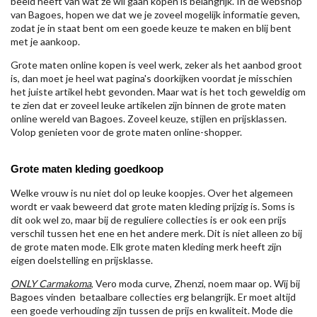
beeld heeft van wat ze wil gaan kopen is belangrijk. In de webshop
van Bagoes, hopen we dat we je zoveel mogelijk informatie geven,
zodat je in staat bent om een goede keuze te maken en blij bent
met je aankoop.
Grote maten online kopen is veel werk, zeker als het aanbod groot
is, dan moet je heel wat pagina's doorkijken voordat je misschien
het juiste artikel hebt gevonden. Maar wat is het toch geweldig om
te zien dat er zoveel leuke artikelen zijn binnen de grote maten
online wereld van Bagoes. Zoveel keuze, stijlen en prijsklassen.
Volop genieten voor de grote maten online-shopper.
Grote maten kleding goedkoop
Welke vrouw is nu niet dol op leuke koopjes. Over het algemeen
wordt er vaak beweerd dat grote maten kleding prijzig is. Soms is
dit ook wel zo, maar bij de reguliere collecties is er ook een prijs
verschil tussen het ene en het andere merk. Dit is niet alleen zo bij
de grote maten mode. Elk grote maten kleding merk heeft zijn
eigen doelstelling en prijsklasse.
ONLY Carmakoma
, Vero moda curve, Zhenzi, noem maar op. Wij bij
Bagoes vinden betaalbare collecties erg belangrijk. Er moet altijd
een goede verhouding zijn tussen de prijs en kwaliteit. Mode die