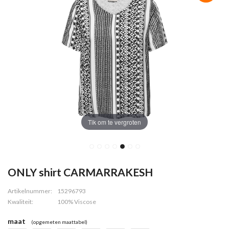
Tik om te vergroten
ONLY shirt CARMARRAKESH
Artikelnummer:
15296793
Kwaliteit:
100% Viscose
maat
(opgemeten maattabel)