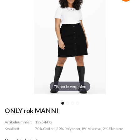
Tik om te vergroten
ONLY rok MANNI
Artikelnummer:
15254472
Kwaliteit:
70% Cotton, 20% Polyester, 8% Viscose, 2% Elastane