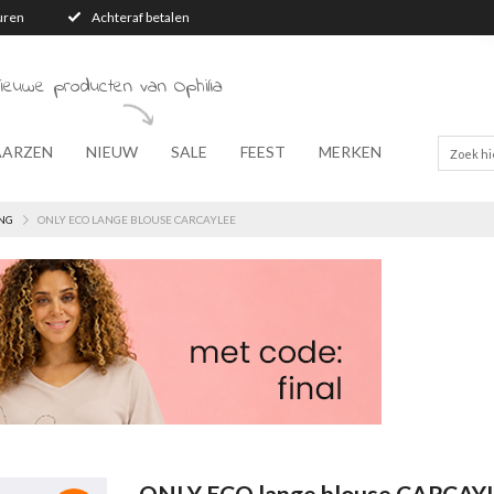
turen
Achteraf betalen
ieuwe producten van Ophilia
AARZEN
NIEUW
SALE
FEEST
MERKEN
NG
ONLY ECO LANGE BLOUSE CARCAYLEE
ONLY ECO lange blouse CARCAY