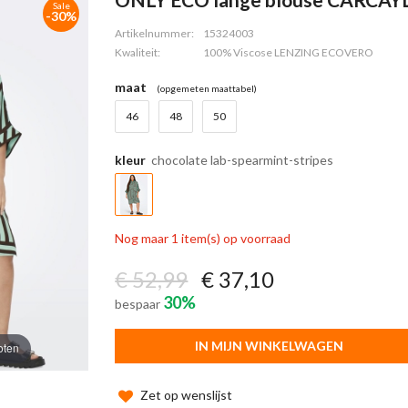
Sale
-30%
Artikelnummer:
15324003
Kwaliteit:
100% Viscose LENZING ECOVERO
maat
(opgemeten maattabel)
46
48
50
kleur
chocolate lab-spearmint-stripes
Nog maar 1 item(s) op voorraad
€ 52,99
€ 37,10
30%
bespaar
IN MIJN WINKELWAGEN
oten
Zet op wenslijst