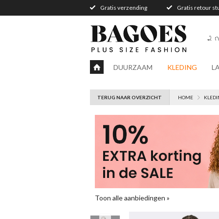
Gratis verzending
Gratis retour s
2 n
DUURZAAM
KLEDING
L
TERUG NAAR OVERZICHT
HOME
KLEDI
Toon alle aanbiedingen »