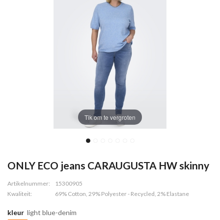
Tik om te vergroten
ONLY ECO jeans CARAUGUSTA HW skinny
Artikelnummer:
15300905
Kwaliteit:
69% Cotton, 29% Polyester - Recycled, 2% Elastane
kleur
light blue-denim