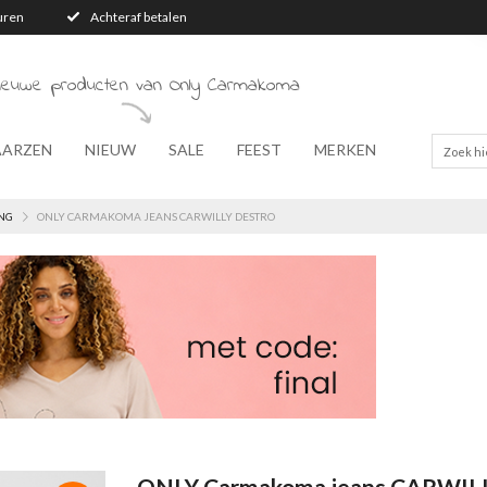
turen
Achteraf betalen
nieuwe producten van Only Carmakoma
AARZEN
NIEUW
SALE
FEEST
MERKEN
NG
ONLY CARMAKOMA JEANS CARWILLY DESTRO
ONLY Carmakoma jeans CARWILL