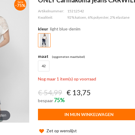
Sale
-75%
Artikelnummer:
15212542
Kwaliteit:
92% katoen, 6% polyester, 2% elastane
kleur
light blue-denim
maat
(opgemeten maattabel)
42
Nog maar 1 item(s) op voorraad
€ 54,99
€ 13,75
75%
bespaar
IN MIJN WINKELWAGEN
oten
Zet op wenslijst