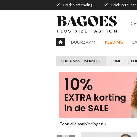
Gratis verzending
Gratis retour s
6 
DUURZAAM
KLEDING
L
TERUG NAAR OVERZICHT
HOME
KLEDI
Toon alle aanbiedingen »