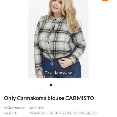
Tik om te vergroten
Only Carmakoma blouse CARMISTO
Artikelnummer:
15247157
Kwaliteit:
65% Viscose LENZING ECOVERO, 35% Polyester