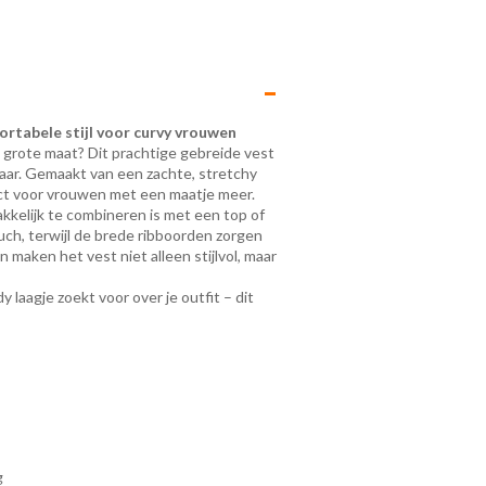
rtabele stijl voor curvy vrouwen
n grote maat? Dit prachtige gebreide vest
jaar. Gemaakt van een zachte, stretchy
ect voor vrouwen met een maatje meer.
kelijk te combineren is met een top of
h, terwijl de brede ribboorden zorgen
maken het vest niet alleen stijlvol, maar
y laagje zoekt voor over je outfit – dit
g