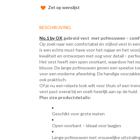
Zet op wenslijst
BESCHRIJVING
No.1 by OX
gebreid vest met pofmouwen – comfo
Op zoek naar een comfortabel én stijlvol vest in ee
is een echte must-have voor het najaar en het voor
kwaliteit en ontworpen met oog voor detail – perf
Het vest heeft een open voorkant, waardoor het mak
blouse. De lange pofmouwen geven een speelse touc
voor een moderne afwerking. De handige voorzakken 
ook praktisch.
Of je nu een relaxte look wilt voor thuis of een trend
vest past overal bij en voelt heerlijk aan op de huid.
Plus size productdetails:
Geschikt voor grote maten
Open voorkant – ideaal voor laagjes
Lange pofmouwen met vrouwelijke uitstralin