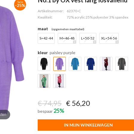
Sale
-25%
Artikelnummer:
62370-C
Kwaliteit:
72% acrylic 25% polyester 3% spandex
maat
(opgemeten maattabel)
S=42-44
M=46-48
L=50-52
XL=54-56
kleur
paisley purple
€ 74,95
€ 56,20
25%
bespaar
oten
IN MIJN WINKELWAGEN