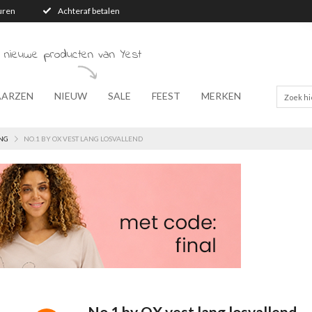
turen
Achteraf betalen
 nieuwe producten van Yest
AARZEN
NIEUW
SALE
FEEST
MERKEN
NG
NO.1 BY OX VEST LANG LOSVALLEND
No.1 by OX vest lang losvallend