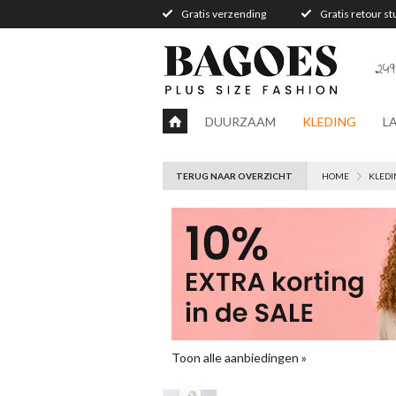
Gratis verzending
Gratis retour s
249
DUURZAAM
KLEDING
L
TERUG NAAR OVERZICHT
HOME
KLEDI
Toon alle aanbiedingen »