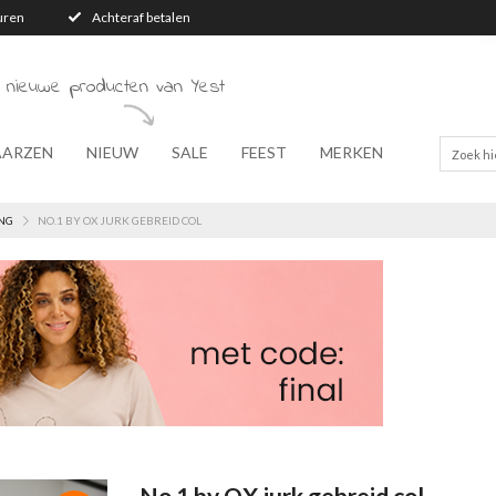
turen
Achteraf betalen
 nieuwe producten van Yest
AARZEN
NIEUW
SALE
FEEST
MERKEN
NG
NO.1 BY OX JURK GEBREID COL
No.1 by OX jurk gebreid col