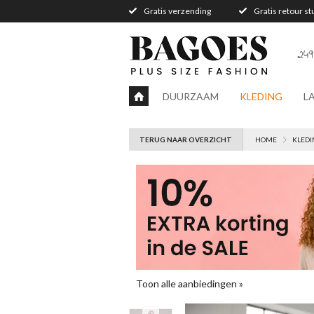
Gratis verzending
Gratis retour s
249
DUURZAAM
KLEDING
L
TERUG NAAR OVERZICHT
HOME
KLEDI
Toon alle aanbiedingen »