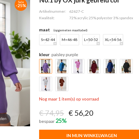
Sale
-25%
Artikelnummer:
62627-C
Kwaliteit:
72% acrylic 25% polyester 3% spandex
maat
(opgemeten maattabel)
S=42-44
M=46-48
L=50-52
XL=54-56
kleur
paisley purple
Nog maar 1 item(s) op voorraad
€ 74,95
€ 56,20
oten
25%
bespaar
IN MIJN WINKELWAGEN