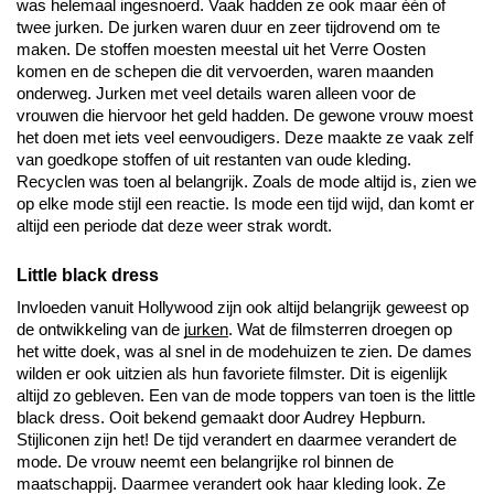
was
 helemaal ingesnoerd. Vaak hadden ze ook maar
 één
 of
twee
 jurken. De jurken waren duur en zeer tijdrovend om te 
maken. De stoffen moesten meestal uit het Verre Oosten 
komen en de schepen die dit vervoerden, waren maanden 
onderweg. Jurken met veel details waren alleen voor de 
vrouwen die hiervoor het geld hadden. De gewone vrouw moest 
het doen met iets veel eenvoudigers. Deze maakte ze vaak zelf 
van goedkope stoffen of uit restanten van oude kleding. 
Recyclen was toen al belangrijk. Zoals de mode altijd is, zien we 
op elke mode stijl een reactie. Is mode een tijd wijd, dan komt er 
altijd een periode dat deze weer strak wordt. 
Little black dress
Invloeden vanuit Hollywood zijn ook altijd belangrijk geweest op 
de ontwikkeling van de 
jurken
. Wat de filmsterren droegen op 
het witte doek, was al snel in de modehuizen te zien. De dames 
wilden er ook uitzien als hun favoriete filmster. Dit is eigenlijk 
altijd zo gebleven. Een van de mode toppers van toen is the little 
black dress. Ooit bekend gemaakt door Audrey Hepburn. 
Stijliconen
 zijn het!
 De tijd 
verandert
 en daarmee verandert de 
mode. De vrouw neemt een belangrijke rol binnen de 
maatschappij. Daarmee verandert ook haar kleding look. Ze 