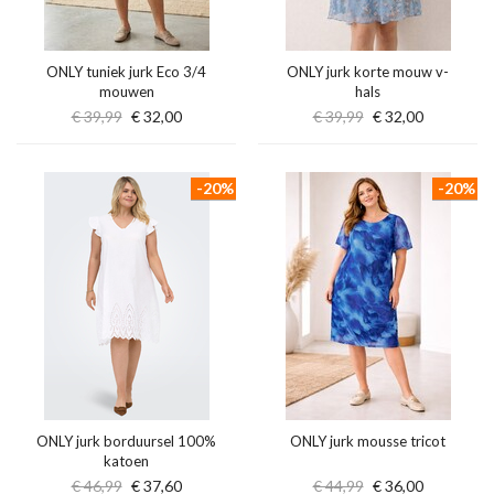
ONLY tuniek jurk Eco 3/4
ONLY jurk korte mouw v-
mouwen
hals
€ 39,99
€ 32,00
€ 39,99
€ 32,00
-20%
-20%
ONLY jurk borduursel 100%
ONLY jurk mousse tricot
katoen
€ 46,99
€ 37,60
€ 44,99
€ 36,00