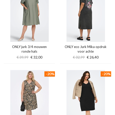
ONLY jurk 3/4 mouwen
ONLY eco Jurk Mika opdruk
ronde hals
voor achte
€ 39,99
€ 32,00
€ 32,99
€ 26,40
-20%
-20%