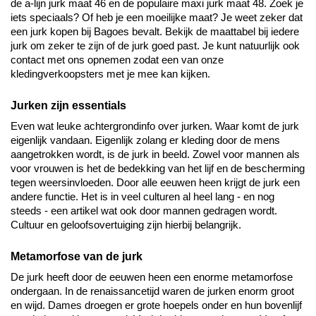
de a-lijn jurk maat 46 en de populaire maxi jurk maat 48. Zoek je 
iets speciaals? Of heb je een moeilijke maat? Je weet zeker dat 
een jurk kopen bij Bagoes bevalt. Bekijk de maattabel bij iedere 
jurk om zeker te zijn of de jurk goed past. Je kunt natuurlijk ook 
contact met ons opnemen zodat een van onze 
kledingverkoopsters met je mee kan kijken.
Jurken zijn essentials
Even wat leuke achtergrondinfo over jurken. 
Waar komt de jurk 
eigenlijk vandaan. Eigenlijk zolang er kleding door de mens 
aangetrokken wordt, is de jurk in beeld. Zowel voor mannen als 
voor vrouwen is het de bedekking van het lijf 
en de
 bescherming 
tegen 
weersinvloeden
. Door alle eeuwen heen krijgt de jurk een 
andere functie. Het
 is in veel culturen al 
heel lang - en nog 
steeds - een artikel wat ook door mannen gedragen wordt. 
Cultuur en geloofsovertuiging zijn hierbij belangrijk. 
Metamorfose van de jurk
De jurk heeft door de eeuwen heen een enorme metamorfose 
ondergaan. In de renaissancetijd waren de jurken enorm groot 
en wijd. Dames droegen er grote hoepels onder
 en hun bovenlijf 