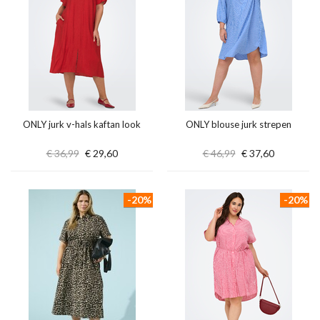
ONLY jurk v-hals kaftan look
ONLY blouse jurk strepen
€ 36,99
€ 29,60
€ 46,99
€ 37,60
-20%
-20%