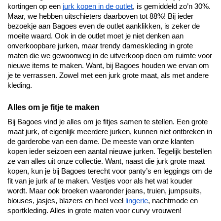
kortingen op een 
jurk kopen in de outlet
, is gemiddeld zo’n 30%. 
Maar, we hebben uitschieters daarboven tot 88%! Bij ieder 
bezoekje aan Bagoes even de outlet aanklikken, is zeker de 
moeite waard. Ook in de outlet moet je niet denken aan 
onverkoopbare jurken, maar trendy dameskleding in grote 
maten die we gewoonweg in de uitverkoop doen om ruimte voor 
nieuwe items te maken. Want, bij Bagoes houden we ervan om 
je te verrassen. Zowel met een jurk grote maat, als met andere 
kleding.
Alles om je fitje te maken
Bij Bagoes vind je alles om je fitjes samen te stellen. Een grote 
maat jurk, of eigenlijk meerdere jurken, kunnen niet ontbreken in 
de garderobe van een dame. De meeste van onze klanten 
kopen ieder seizoen een aantal nieuwe jurken. Tegelijk bestellen 
ze van alles uit onze collectie. Want, naast die jurk grote maat 
kopen, kun je bij Bagoes terecht voor panty’s en leggings om de 
fit van je jurk af te maken. Vestjes voor als het wat kouder 
wordt. Maar ook broeken waaronder jeans, truien, jumpsuits, 
blouses, jasjes, blazers en heel veel 
lingerie
, nachtmode en 
sportkleding. Alles in grote maten voor curvy vrouwen!