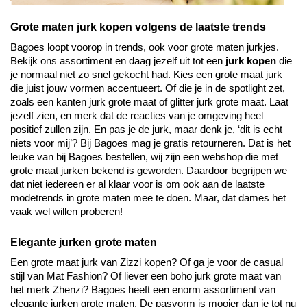
Grote maten jurk kopen volgens de laatste trends
Bagoes loopt voorop in trends, ook voor grote maten jurkjes. 
Bekijk ons assortiment en daag jezelf uit tot een 
jurk kopen
 die 
je normaal niet zo snel gekocht had. Kies een grote maat jurk 
die juist jouw vormen accentueert. Of die je in de spotlight zet, 
zoals een kanten jurk grote maat of glitter jurk grote maat. Laat 
jezelf zien, en merk dat de reacties van je omgeving heel 
positief zullen zijn. En pas je de jurk, maar denk je, ‘dit is echt 
niets voor mij’? Bij Bagoes mag je gratis retourneren. Dat is het 
leuke van bij Bagoes bestellen, wij zijn een webshop die met 
grote maat jurken bekend is geworden. Daardoor begrijpen we 
dat niet iedereen er al klaar voor is om ook aan de laatste 
modetrends in grote maten mee te doen. Maar, dat dames het 
vaak wel willen proberen!
Elegante jurken grote maten
Een grote maat jurk van Zizzi kopen? Of ga je voor de casual 
stijl van Mat Fashion? Of liever een boho jurk grote maat van 
het merk Zhenzi? Bagoes heeft een enorm assortiment van 
elegante jurken grote maten. De pasvorm is mooier dan je tot nu 