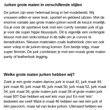
J
urken grote maten
 in verschillende stijlen
De jurken zijn weer helemaal terug in het modebeeld. Wij 
vrouwen willen er weer leuk, sportief en gekleed uitzien. Met de 
enorme variatie aan grote maten jurken wordt de keuze moeilijk. 
Ga je voor de sportieve look met een 
comfy
 sweater jurk of ga 
je voor die super hippe blousejurk. Dit is eigenlijk een verlengde 
blouse met een strikceintuur in de taille om je curves te 
benadrukken. Nieuwe materialen zoals leatherlook zien we ook 
weer volop in de jurken terug komen. Een beetje edgy, maar 
super féminin. De jurk combineer je met een mooie grote maten 
panty of leatherlook legging.
Welke grote maten jurken hebben wij?
Zoek je een grote maten dames jurk in maat 42, jurk maat 44, 
jurk maat 46, jurk maat 48, jurk maat 50, jurk maat 52, jurk maat 
54, jurk maat 56, grote maten jurk maat 58 of grote maten jurk 
maat 60? Dan hebben wij wel iets voor jou! 
En met ‘iets’ 
bedoelen we veel! Want in maat 46 hebben we niet één jurk of 
één pasvorm, maar tal van leuke jurken. Uiteraard hebben we 