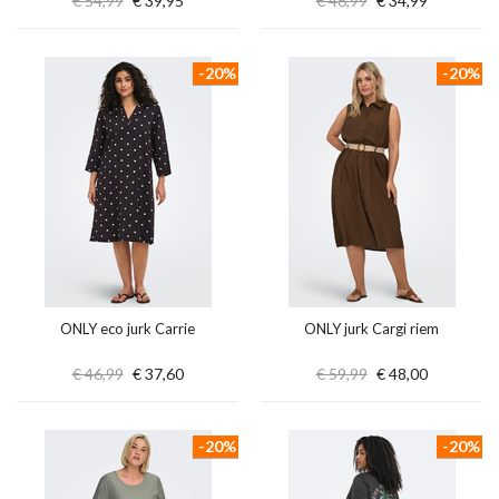
€ 54,99
€ 39,95
€ 46,99
€ 34,99
-20%
-20%
ONLY eco jurk Carrie
ONLY jurk Cargi riem
€ 46,99
€ 37,60
€ 59,99
€ 48,00
-20%
-20%