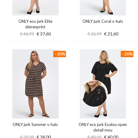
ONLY eco jurk Elite
ONLY jurk Coral v-hals
dierenprint
€ 46,99
€ 37,60
€ 26,99
€ 21,60
-20%
-20%
ONLY jurk Summer v-hals
ONLY eco jurk Evalou open
detail mou
€ 29,99
€ 24,00
€ 49,99
€ 40,00