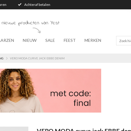
turen
Achteraf betalen
 nieuwe producten van Yest
AARZEN
NIEUW
SALE
FEEST
MERKEN
NG
VERO MODA CURVE JACK EBBE DENIM
VERO MODA curve jack EBBE de