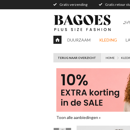
Gratis verzending
Gratis retour s
249
DUURZAAM
KLEDING
L
TERUG NAAR OVERZICHT
HOME
KLEDI
Toon alle aanbiedingen »