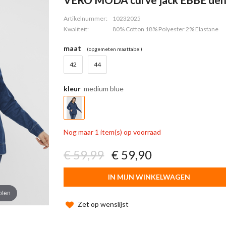
Artikelnummer:
10232025
Kwaliteit:
80% Cotton 18% Polyester 2% Elastane
maat
(opgemeten maattabel)
42
44
kleur
medium blue
Nog maar 1 item(s) op voorraad
€ 59,99
€ 59,90
IN MIJN WINKELWAGEN
oten
Zet op wenslijst