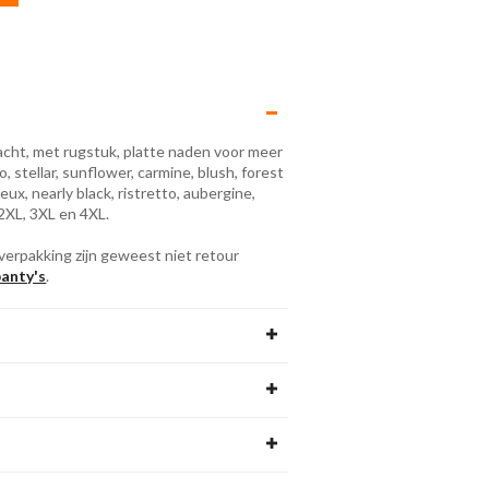
zacht, met rugstuk, platte naden voor meer
, stellar, sunflower, carmine, blush, forest
reux, nearly black, ristretto, aubergine,
 2XL, 3XL en 4XL.
verpakking zijn geweest niet retour
anty's
.