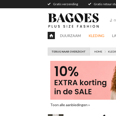
Gratis verzending
Gratis retour s
2 n
DUURZAAM
KLEDING
L
TERUG NAAR OVERZICHT
HOME
KLEDI
Toon alle aanbiedingen »