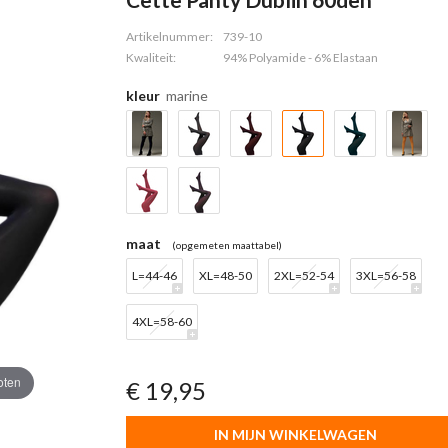
Artikelnummer:
739-10
Kwaliteit:
94% Polyamide - 6% Elastaan
kleur
marine
maat
(opgemeten maattabel)
L=44-46
XL=48-50
2XL=52-54
3XL=56-58
4XL=58-60
oten
€ 19,95
IN MIJN WINKELWAGEN