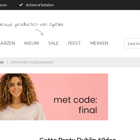
turen
Achteraf betalen
ieuwe producten van Ophilia
AARZEN
NIEUW
SALE
FEEST
MERKEN
NG
CETTE PANTY DUBLIN 60DEN
Cette Panty Dublin 60den