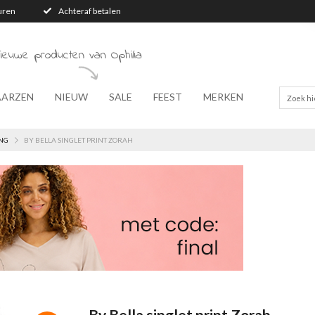
turen
Achteraf betalen
ieuwe producten van Ophilia
AARZEN
NIEUW
SALE
FEEST
MERKEN
NG
BY BELLA SINGLET PRINT ZORAH
By Bella singlet print Zorah