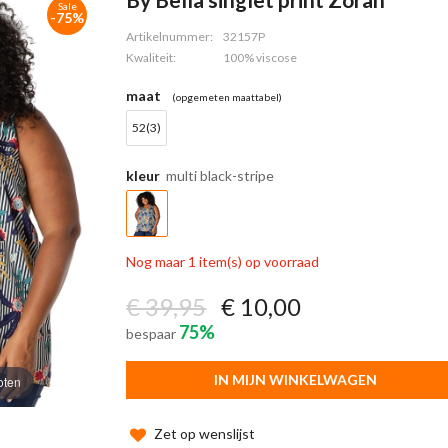
Sale
-75%
Artikelnummer:
32157P
Kwaliteit:
100% viscose
maat
(opgemeten maattabel)
52(3)
kleur
multi black-stripe
Nog maar 1 item(s) op voorraad
€ 39,95
€ 10,00
75%
bespaar
IN MIJN WINKELWAGEN
oten
Zet op wenslijst