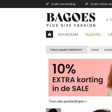
Gratis verzending
Gratis retour s
2 n
DUURZAAM
KLEDING
L
TERUG NAAR OVERZICHT
HOME
KLEDI
Toon alle aanbiedingen »