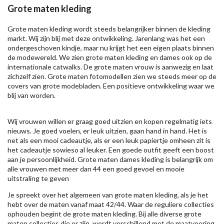
Grote maten kleding
Grote maten kleding wordt steeds belangrijker binnen de kleding
markt. Wij zijn blij met deze ontwikkeling. Jarenlang was het een
ondergeschoven kindje, maar nu krijgt het een eigen plaats binnen
de modewereld. We zien grote maten kleding en dames ook op de
internationale catwalks. De grote maten vrouw is aanwezig en laat
zichzelf zien. Grote maten fotomodellen zien we steeds meer op de
covers van grote modebladen. Een positieve ontwikkeling waar we
blij van worden.
Wij vrouwen willen er graag goed uitzien en kopen regelmatig iets
nieuws. Je goed voelen, er leuk uitzien, gaan hand in hand. Het is
net als een mooi cadeautje, als er een leuk papiertje omheen zit is
het cadeautje sowieso al leuker. Een goede outfit geeft een boost
aan je persoonlijkheid. Grote maten dames kleding is belangrijk om
alle vrouwen met meer dan 44 een goed gevoel en mooie
uitstraling te geven
Je spreekt over het algemeen van grote maten kleding, als je het
hebt over de maten vanaf maat 42/44. Waar de reguliere collecties
ophouden begint de grote maten kleding. Bij alle diverse grote
maten collecties die er zijn, wordt verschillend met de maatvoering