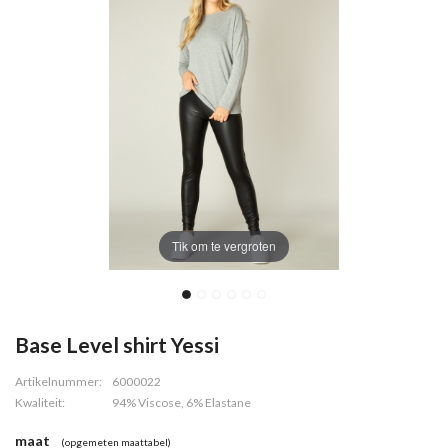
Tik om te vergroten
Base Level shirt Yessi
Artikelnummer:
6000022
Kwaliteit:
94% Viscose, 6% Elastane
maat
(opgemeten maattabel)