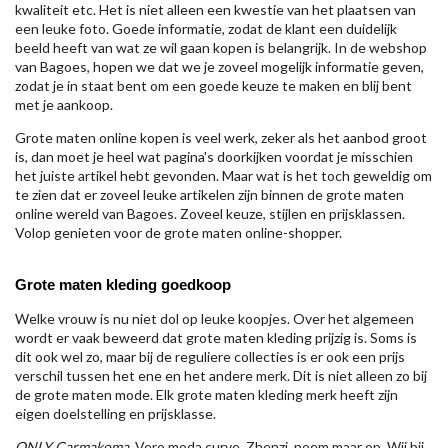
kwaliteit etc. Het is niet alleen een kwestie van het plaatsen van
een leuke foto. Goede informatie, zodat de klant een duidelijk
beeld heeft van wat ze wil gaan kopen is belangrijk. In de webshop
van Bagoes, hopen we dat we je zoveel mogelijk informatie geven,
zodat je in staat bent om een goede keuze te maken en blij bent
met je aankoop.
Grote maten online kopen is veel werk, zeker als het aanbod groot
is, dan moet je heel wat pagina's doorkijken voordat je misschien
het juiste artikel hebt gevonden. Maar wat is het toch geweldig om
te zien dat er zoveel leuke artikelen zijn binnen de grote maten
online wereld van Bagoes. Zoveel keuze, stijlen en prijsklassen.
Volop genieten voor de grote maten online-shopper.
Grote maten kleding goedkoop
Welke vrouw is nu niet dol op leuke koopjes. Over het algemeen
wordt er vaak beweerd dat grote maten kleding prijzig is. Soms is
dit ook wel zo, maar bij de reguliere collecties is er ook een prijs
verschil tussen het ene en het andere merk. Dit is niet alleen zo bij
de grote maten mode. Elk grote maten kleding merk heeft zijn
eigen doelstelling en prijsklasse.
ONLY Carmakoma
, Vero moda curve, Zhenzi, noem maar op. Wij bij