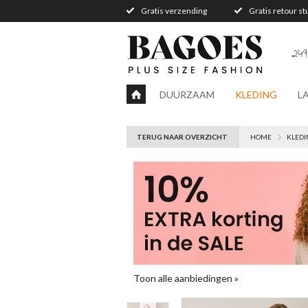
Gratis verzending
Gratis retour s
249
DUURZAAM
KLEDING
L
TERUG NAAR OVERZICHT
HOME
KLEDI
Toon alle aanbiedingen »