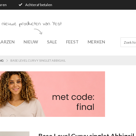
turen
Achteraf betalen
 nieuwe producten van Yest
AARZEN
NIEUW
SALE
FEEST
MERKEN
NG
BASE LEVEL CURVY SINGLET ABBIGAIL
Base Level Curvy singlet Abbigail