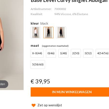
Artikelnummer:
7000002
Kwaliteit:
94% Viscose, 6% Elastane
kleur
black
maat
(opgemeten maattabel)
X-0(44)
0(46)
1(48)
2(50)
3(52)
4(54/56)
5(58/60)
€ 39,95
oten
IN MIJN WINKELWAGEN
Zet op wenslijst