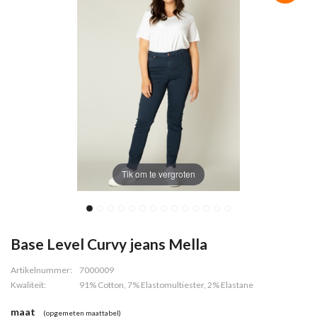
Tik om te vergroten
Base Level Curvy jeans Mella
Artikelnummer:
7000009
Kwaliteit:
91% Cotton, 7% Elastomultiester, 2% Elastane
maat
(opgemeten maattabel)