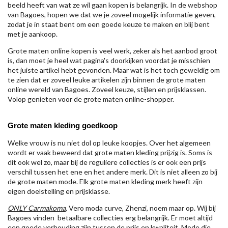
beeld heeft van wat ze wil gaan kopen is belangrijk. In de webshop
van Bagoes, hopen we dat we je zoveel mogelijk informatie geven,
zodat je in staat bent om een goede keuze te maken en blij bent
met je aankoop.
Grote maten online kopen is veel werk, zeker als het aanbod groot
is, dan moet je heel wat pagina's doorkijken voordat je misschien
het juiste artikel hebt gevonden. Maar wat is het toch geweldig om
te zien dat er zoveel leuke artikelen zijn binnen de grote maten
online wereld van Bagoes. Zoveel keuze, stijlen en prijsklassen.
Volop genieten voor de grote maten online-shopper.
Grote maten kleding goedkoop
Welke vrouw is nu niet dol op leuke koopjes. Over het algemeen
wordt er vaak beweerd dat grote maten kleding prijzig is. Soms is
dit ook wel zo, maar bij de reguliere collecties is er ook een prijs
verschil tussen het ene en het andere merk. Dit is niet alleen zo bij
de grote maten mode. Elk grote maten kleding merk heeft zijn
eigen doelstelling en prijsklasse.
ONLY Carmakoma
, Vero moda curve, Zhenzi, noem maar op. Wij bij
Bagoes vinden betaalbare collecties erg belangrijk. Er moet altijd
een goede verhouding zijn tussen de prijs en kwaliteit. Mode die