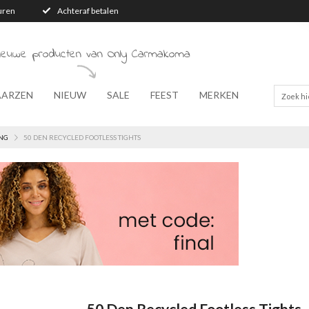
turen
Achteraf betalen
nieuwe producten van Only Carmakoma
AARZEN
NIEUW
SALE
FEEST
MERKEN
NG
50 DEN RECYCLED FOOTLESS TIGHTS
50 Den Recycled Footless Tights