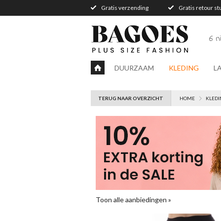
Gratis verzending
Gratis retour s
6 
DUURZAAM
KLEDING
L
TERUG NAAR OVERZICHT
HOME
KLEDI
Toon alle aanbiedingen »