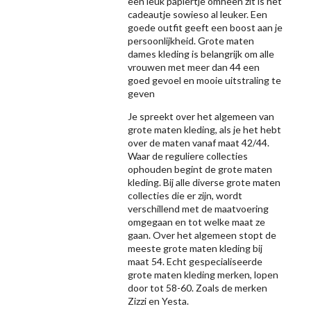
een leuk papiertje omheen zit is het
cadeautje sowieso al leuker. Een
goede outfit geeft een boost aan je
persoonlijkheid. Grote maten
dames kleding is belangrijk om alle
vrouwen met meer dan 44 een
goed gevoel en mooie uitstraling te
geven
Je spreekt over het algemeen van
grote maten kleding, als je het hebt
over de maten vanaf maat 42/44.
Waar de reguliere collecties
ophouden begint de grote maten
kleding. Bij alle diverse grote maten
collecties die er zijn, wordt
verschillend met de maatvoering
omgegaan en tot welke maat ze
gaan. Over het algemeen stopt de
meeste grote maten kleding bij
maat 54. Echt gespecialiseerde
grote maten kleding merken, lopen
door tot 58-60. Zoals de merken
Zizzi
en Yesta.