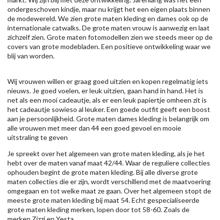
ondergeschoven kindje, maar nu krijgt het een eigen plaats binnen
de modewereld. We zien grote maten kleding en dames ook op de
internationale catwalks. De grote maten vrouw is aanwezig en laat
zichzelf zien. Grote maten fotomodellen zien we steeds meer op de
covers van grote modebladen. Een positieve ontwikkeling waar we
blij van worden.
Wij vrouwen willen er graag goed uitzien en kopen regelmatig iets
nieuws. Je goed voelen, er leuk uitzien, gaan hand in hand. Het is
net als een mooi cadeautje, als er een leuk papiertje omheen zit is
het cadeautje sowieso al leuker. Een goede outfit geeft een boost
aan je persoonlijkheid. Grote maten dames kleding is belangrijk om
alle vrouwen met meer dan 44 een goed gevoel en mooie
uitstraling te geven
Je spreekt over het algemeen van grote maten kleding, als je het
hebt over de maten vanaf maat 42/44. Waar de reguliere collecties
ophouden begint de grote maten kleding. Bij alle diverse grote
maten collecties die er zijn, wordt verschillend met de maatvoering
omgegaan en tot welke maat ze gaan. Over het algemeen stopt de
meeste grote maten kleding bij maat 54. Echt gespecialiseerde
grote maten kleding merken, lopen door tot 58-60. Zoals de
merken
Zizzi
en Yesta.