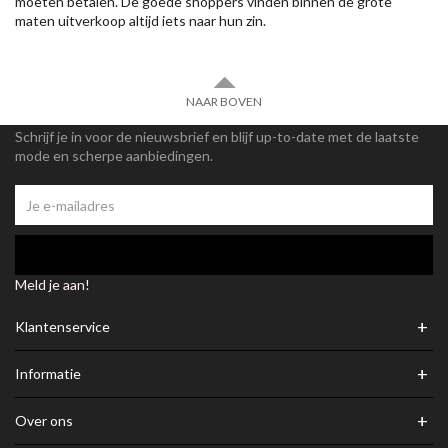
moeten betalen. De goede shoppers vinden binnen de grote
maten uitverkoop altijd iets naar hun zin.
NAAR BOVEN
Schrijf je in voor de nieuwsbrief en blijf up-to-date met de laatste
mode en scherpe aanbiedingen.
Meld je aan!
+
Klantenservice
+
Informatie
+
Over ons