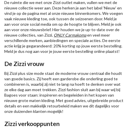
De ruimte die we met onze Zizzi outlet maken, vullen we met de
nieuwe collectie weer aan. Deze herken je aan het label ‘Nieuw’ en
vind je op de pagina met al onze nieuwe binnenkomers. We voegen
vaak nieuwe kleding toe, ook tussen de seizoenen door. Meld je
aan voor onze social media om op de hoogte te blijven. Meld je ook
aan voor onze nieuwsbrief. Hier houden we je up-to-date over de
nieuwe collecties, van Zizzi,
ONLY Carmakoma
en veel meer
verschillende merken, aanbiedingen en speciale acties. De eerste
actie krijg je gegarandeerd: 20% korting op jouw eerste bestelling.
Meld je dus nog aan voor je jouw eerste bestelling online plaatst!
De Zizzi vrouw
Bij Zizzi plus size mode staat de moderne vrouw centraal die houdt
van goede basics. Zij heeft een garderobe die onderling goed te
combineren is, waarbij zij niet te lang na hoeft te denken over wat
ze elke dag aan moet trekken. Zizzi fashion sluit aan bij waar wij bij
Bagoes voor staan: inspireren en begeleiden in het kopen van
nieuwe
grote maten kleding
. Met goed advies, uitgebreide product
details en een makkelijk retourbeleid maken we dit dagelijks voor
onze duizenden klanten mogelijk!
Zizzi verkooppunten