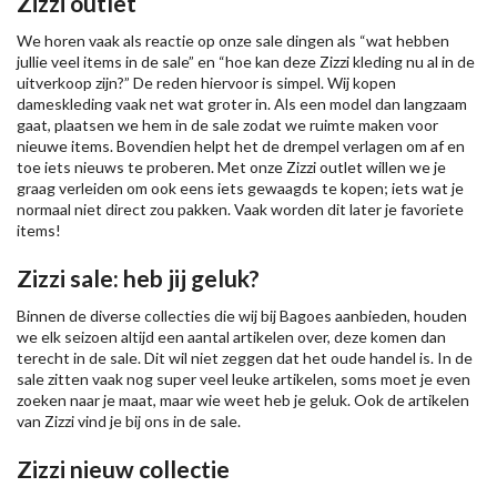
Zizzi outlet
We horen vaak als reactie op onze sale dingen als “wat hebben
jullie veel items in de sale” en “hoe kan deze Zizzi kleding nu al in de
uitverkoop zijn?” De reden hiervoor is simpel. Wij kopen
dameskleding
vaak net wat groter in. Als een model dan langzaam
gaat, plaatsen we hem in de sale zodat we ruimte maken voor
nieuwe items. Bovendien helpt het de drempel verlagen om af en
toe iets nieuws te proberen. Met onze Zizzi outlet willen we je
graag verleiden om ook eens iets gewaagds te kopen; iets wat je
normaal niet direct zou pakken. Vaak worden dit later je favoriete
items!
Zizzi sale: heb jij geluk?
Binnen de diverse collecties die wij bij Bagoes aanbieden, houden
we elk seizoen altijd een aantal artikelen over, deze komen dan
terecht in de sale. Dit wil niet zeggen dat het oude handel is. In de
sale zitten vaak nog super veel leuke artikelen, soms moet je even
zoeken naar je maat, maar wie weet heb je geluk. Ook de artikelen
van Zizzi vind je bij ons in de sale.
Zizzi nieuw collectie