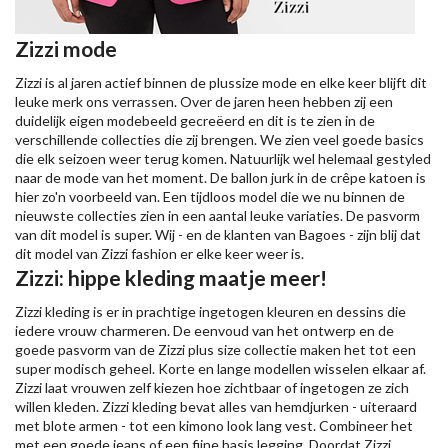
Zizzi mode
Zizzi is al jaren actief binnen de plussize mode en elke keer blijft dit
leuke merk ons verrassen. Over de jaren heen hebben zij een
duidelijk eigen modebeeld gecreëerd en dit is te zien in de
verschillende collecties die zij brengen. We zien veel goede basics
die elk seizoen weer terug komen. Natuurlijk wel helemaal gestyled
naar de mode van het moment. De ballon jurk in de crêpe katoen is
hier zo'n voorbeeld van. Een tijdloos model die we nu binnen de
nieuwste collecties zien in een aantal leuke variaties. De pasvorm
van dit model is super. Wij - en de klanten van Bagoes - zijn blij dat
dit model van Zizzi fashion er elke keer weer is.
Zizzi: hippe kleding maatje meer!
Zizzi kleding is er in prachtige ingetogen kleuren en dessins die
iedere vrouw charmeren. De eenvoud van het ontwerp en de
goede pasvorm van de Zizzi plus size collectie maken het tot een
super modisch geheel. Korte en lange modellen wisselen elkaar af.
Zizzi laat vrouwen zelf kiezen hoe zichtbaar of ingetogen ze zich
willen kleden. Zizzi kleding bevat alles van hemdjurken - uiteraard
met blote armen - tot een kimono look lang vest. Combineer het
met een goede jeans of een fijne basis legging. Doordat Zizzi