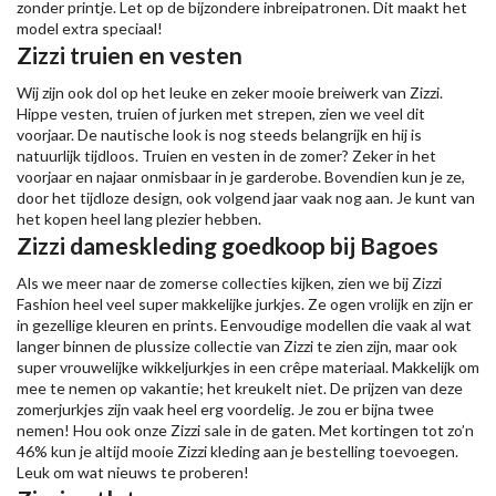
zonder printje. Let op de bijzondere inbreipatronen. Dit maakt het
model extra speciaal!
Zizzi truien en vesten
Wij zijn ook dol op het leuke en zeker mooie breiwerk van Zizzi.
Hippe vesten, truien of jurken met strepen, zien we veel dit
voorjaar. De nautische look is nog steeds belangrijk en hij is
natuurlijk tijdloos. Truien en vesten in de zomer? Zeker in het
voorjaar en najaar onmisbaar in je garderobe. Bovendien kun je ze,
door het tijdloze design, ook volgend jaar vaak nog aan. Je kunt van
het kopen heel lang plezier hebben.
Zizzi dameskleding goedkoop bij Bagoes
Als we meer naar de zomerse collecties kijken, zien we bij Zizzi
Fashion heel veel super makkelijke jurkjes. Ze ogen vrolijk en zijn er
in gezellige kleuren en prints. Eenvoudige modellen die vaak al wat
langer binnen de plussize collectie van Zizzi te zien zijn, maar ook
super vrouwelijke wikkeljurkjes in een crêpe materiaal. Makkelijk om
mee te nemen op vakantie; het kreukelt niet. De prijzen van deze
zomerjurkjes zijn vaak heel erg voordelig. Je zou er bijna twee
nemen! Hou ook onze Zizzi sale in de gaten. Met kortingen tot zo’n
46% kun je altijd mooie Zizzi kleding aan je bestelling toevoegen.
Leuk om wat nieuws te proberen!