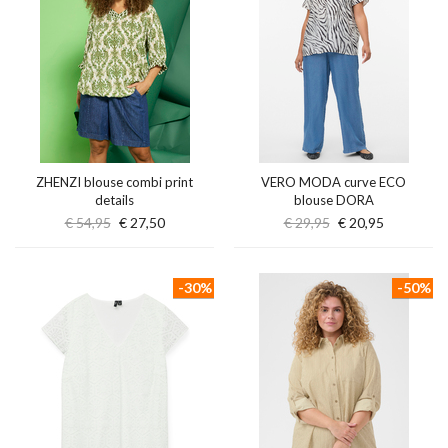
ZHENZI blouse combi print
VERO MODA curve ECO
details
blouse DORA
€ 54,95
€ 27,50
€ 29,95
€ 20,95
-30%
-50%