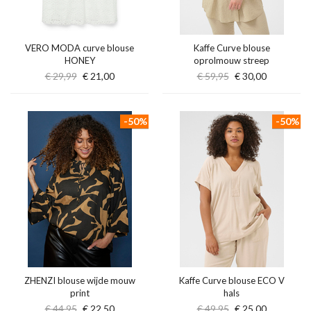
VERO MODA curve blouse
Kaffe Curve blouse
HONEY
oprolmouw streep
€ 29,99
€ 21,00
€ 59,95
€ 30,00
-50%
-50%
ZHENZI blouse wijde mouw
Kaffe Curve blouse ECO V
print
hals
€ 44,95
€ 22,50
€ 49,95
€ 25,00