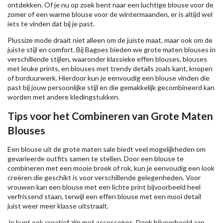
ontdekken. Of je nu op zoek bent naar een luchtige blouse voor de
zomer of een warme blouse voor de wintermaanden, er is altijd wel
iets te vinden dat bij je past.
Plussize mode draait niet alleen om de juiste maat, maar ook om de
juiste stijl en comfort. Bij Bagoes bieden we grote maten blouses in
verschillende stijlen, waaronder klassieke effen blouses, blouses
met leuke prints, en blouses met trendy details zoals kant, knopen
of borduurwerk. Hierdoor kun je eenvoudig een blouse vinden die
past bij jouw persoonlijke stijl en die gemakkelijk gecombineerd kan
worden met andere kledingstukken.
Tips voor het Combineren van Grote Maten
Blouses
Een blouse uit de grote maten sale biedt veel mogelijkheden om
gevarieerde outfits samen te stellen. Door een blouse te
combineren met een mooie broek of rok, kun je eenvoudig een look
creëren die geschikt is voor verschillende gelegenheden. Voor
vrouwen kan een blouse met een lichte print bijvoorbeeld heel
verfrissend staan, terwijl een effen blouse met een mooi detail
juist weer meer klasse uitstraalt.
Je kunt ook creatief zijn met accessoires. Denk bijvoorbeeld aan