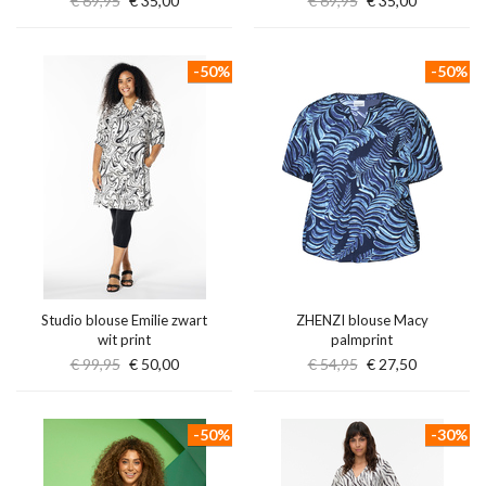
€ 69,95
€ 35,00
€ 69,95
€ 35,00
-50%
-50%
Studio blouse Emilie zwart
ZHENZI blouse Macy
wit print
palmprint
€ 99,95
€ 50,00
€ 54,95
€ 27,50
-50%
-30%