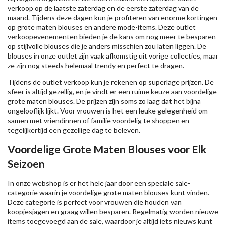
verkoop op de laatste zaterdag en de eerste zaterdag van de
maand. Tijdens deze dagen kun je profiteren van enorme kortingen
op grote maten blouses en andere mode-items. Deze outlet
verkoopevenementen bieden je de kans om nog meer te besparen
op stijlvolle blouses die je anders misschien zou laten liggen. De
blouses in onze outlet zijn vaak afkomstig uit vorige collecties, maar
ze zijn nog steeds helemaal trendy en perfect te dragen.
Tijdens de outlet verkoop kun je rekenen op superlage prijzen. De
sfeer is altijd gezellig, en je vindt er een ruime keuze aan voordelige
grote maten blouses. De prijzen zijn soms zo laag dat het bijna
ongelooflijk lijkt. Voor vrouwen is het een leuke gelegenheid om
samen met vriendinnen of familie voordelig te shoppen en
tegelijkertijd een gezellige dag te beleven.
Voordelige Grote Maten Blouses voor Elk
Seizoen
In onze webshop is er het hele jaar door een speciale sale-
categorie waarin je voordelige grote maten blouses kunt vinden.
Deze categorie is perfect voor vrouwen die houden van
koopjesjagen en graag willen besparen. Regelmatig worden nieuwe
items toegevoegd aan de sale, waardoor je altijd iets nieuws kunt