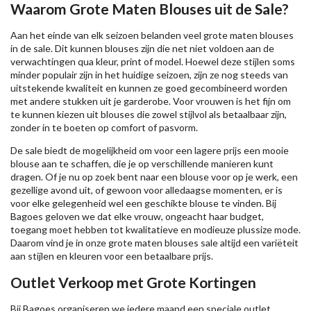
Waarom Grote Maten Blouses uit de Sale?
Aan het einde van elk seizoen belanden veel grote maten blouses
in de sale. Dit kunnen blouses zijn die net niet voldoen aan de
verwachtingen qua kleur, print of model. Hoewel deze stijlen soms
minder populair zijn in het huidige seizoen, zijn ze nog steeds van
uitstekende kwaliteit en kunnen ze goed gecombineerd worden
met andere stukken uit je garderobe. Voor vrouwen is het fijn om
te kunnen kiezen uit blouses die zowel stijlvol als betaalbaar zijn,
zonder in te boeten op comfort of pasvorm.
De sale biedt de mogelijkheid om voor een lagere prijs een mooie
blouse aan te schaffen, die je op verschillende manieren kunt
dragen. Of je nu op zoek bent naar een blouse voor op je werk, een
gezellige avond uit, of gewoon voor alledaagse momenten, er is
voor elke gelegenheid wel een geschikte blouse te vinden. Bij
Bagoes geloven we dat elke vrouw, ongeacht haar budget,
toegang moet hebben tot kwalitatieve en modieuze plussize mode.
Daarom vind je in onze grote maten blouses sale altijd een variëteit
aan stijlen en kleuren voor een betaalbare prijs.
Outlet Verkoop met Grote Kortingen
Bij Bagoes organiseren we iedere maand een speciale outlet