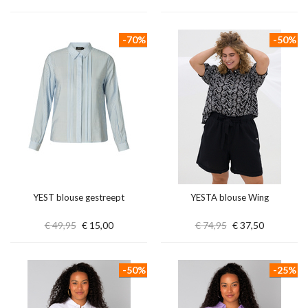
-70%
-50%
YEST blouse gestreept
YESTA blouse Wing
€ 49,95
€ 15,00
€ 74,95
€ 37,50
-50%
-25%