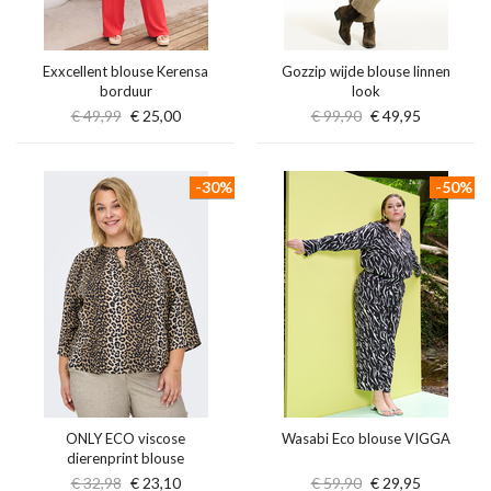
Exxcellent blouse Kerensa
Gozzip wijde blouse linnen
borduur
look
€ 49,99
€ 25,00
€ 99,90
€ 49,95
-30%
-50%
ONLY ECO viscose
Wasabi Eco blouse VIGGA
dierenprint blouse
€ 32,98
€ 23,10
€ 59,90
€ 29,95