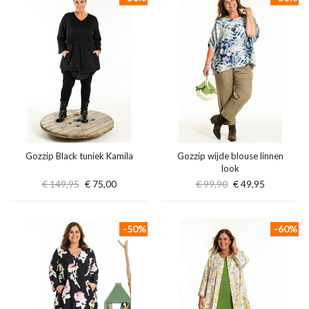
Gozzip Black tuniek Kamila
Gozzip wijde blouse linnen
look
€ 149,95
€ 75,00
€ 99,90
€ 49,95
-50%
-60%