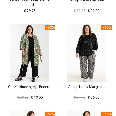
Gozzip baggy broek elastiek
Gozzip tuniek Cilla gaas
detail
€ 99,95
€ 59,95
€ 24,00
-60%
-60%
Gozzip kimono jasje Brinette
Gozzip broek Margrethe
€ 99,95
€ 40,00
€ 89,95
€ 36,00
-60%
-60%