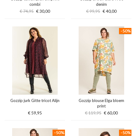
combi
denim
€ 74,95
€ 30,00
€ 99,95
€ 40,00
-50%
Gozzip jurk Gitte tricot Alijn
Gozzip blouse Elga bloem
print
€ 59,95
€ 119,95
€ 60,00
-50%
-50%