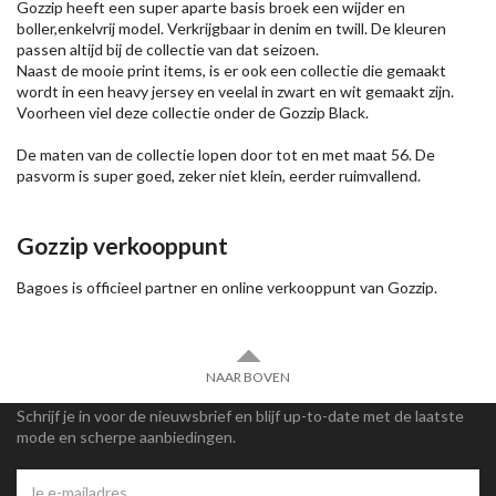
Gozzip heeft een super aparte basis broek een wijder en
boller,enkelvrij model. Verkrijgbaar in denim en twill. De kleuren
passen altijd bij de collectie van dat seizoen.
Naast de mooie print items, is er ook een collectie die gemaakt
wordt in een heavy jersey en veelal in zwart en wit gemaakt zijn.
Voorheen viel deze collectie onder de Gozzip Black.
De maten van de collectie lopen door tot en met maat 56. De
pasvorm is super goed, zeker niet klein, eerder ruimvallend.
Gozzip verkooppunt
Bagoes is officieel partner en online verkooppunt van Gozzip.
NAAR BOVEN
Schrijf je in voor de nieuwsbrief en blijf up-to-date met de laatste
mode en scherpe aanbiedingen.