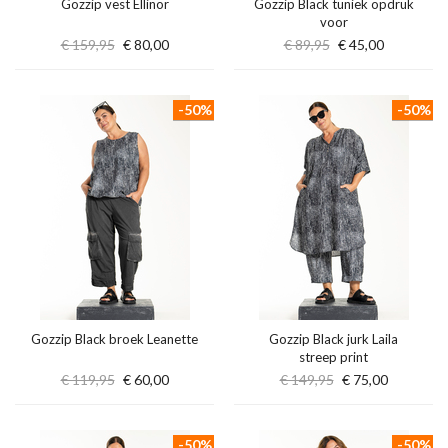
Gozzip vest Ellinor
Gozzip Black tuniek opdruk
voor
€ 159,95
€ 80,00
€ 89,95
€ 45,00
-50%
-50%
Gozzip Black broek Leanette
Gozzip Black jurk Laila
streep print
€ 119,95
€ 60,00
€ 149,95
€ 75,00
-50%
-50%