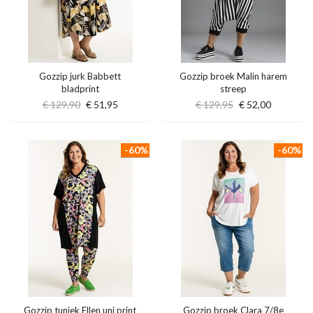
Gozzip jurk Babbett
Gozzip broek Malin harem
bladprint
streep
€ 129,90
€ 51,95
€ 129,95
€ 52,00
-60%
-60%
Gozzip tuniek Ellen uni print
Gozzip broek Clara 7/8e