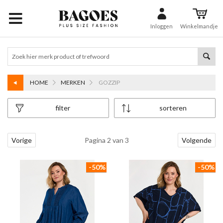
Inloggen
Winkelmandje
HOME
MERKEN
GOZZIP
filter
sorteren
Vorige
Pagina 2 van 3
Volgende
-50%
-50%