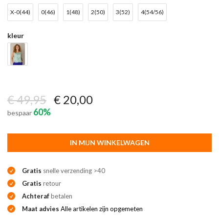
X-0(44)
0(46)
1(48)
2(50)
3(52)
4(54/56)
kleur
€ 49,95
€ 20,00
60%
bespaar
IN MIJN WINKELWAGEN
Gratis
snelle verzending >40
Gratis
retour
Achteraf
betalen
Maat advies
Alle artikelen zijn opgemeten