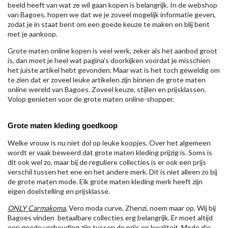
beeld heeft van wat ze wil gaan kopen is belangrijk. In de webshop
van Bagoes, hopen we dat we je zoveel mogelijk informatie geven,
zodat je in staat bent om een goede keuze te maken en blij bent
met je aankoop.
Grote maten online kopen is veel werk, zeker als het aanbod groot
is, dan moet je heel wat pagina's doorkijken voordat je misschien
het juiste artikel hebt gevonden. Maar wat is het toch geweldig om
te zien dat er zoveel leuke artikelen zijn binnen de grote maten
online wereld van Bagoes. Zoveel keuze, stijlen en prijsklassen.
Volop genieten voor de grote maten online-shopper.
Grote maten kleding goedkoop
Welke vrouw is nu niet dol op leuke koopjes. Over het algemeen
wordt er vaak beweerd dat grote maten kleding prijzig is. Soms is
dit ook wel zo, maar bij de reguliere collecties is er ook een prijs
verschil tussen het ene en het andere merk. Dit is niet alleen zo bij
de grote maten mode. Elk grote maten kleding merk heeft zijn
eigen doelstelling en prijsklasse.
ONLY Carmakoma
, Vero moda curve, Zhenzi, noem maar op. Wij bij
Bagoes vinden betaalbare collecties erg belangrijk. Er moet altijd
een goede verhouding zijn tussen de prijs en kwaliteit. Mode die