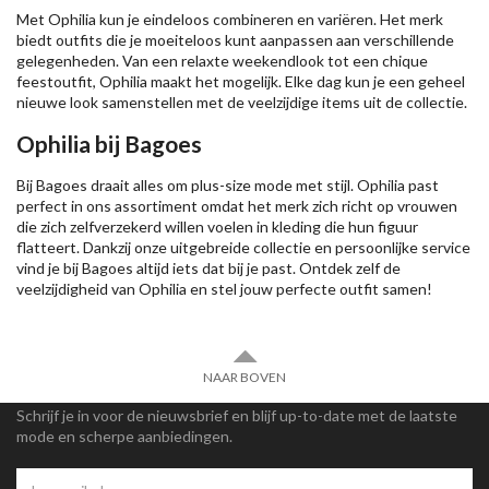
Met Ophilia kun je eindeloos combineren en variëren. Het merk
biedt outfits die je moeiteloos kunt aanpassen aan verschillende
gelegenheden. Van een relaxte weekendlook tot een chique
feestoutfit, Ophilia maakt het mogelijk. Elke dag kun je een geheel
nieuwe look samenstellen met de veelzijdige items uit de collectie.
Ophilia bij Bagoes
Bij Bagoes draait alles om plus-size mode met stijl. Ophilia past
perfect in ons assortiment omdat het merk zich richt op vrouwen
die zich zelfverzekerd willen voelen in kleding die hun figuur
flatteert. Dankzij onze uitgebreide collectie en persoonlijke service
vind je bij Bagoes altijd iets dat bij je past. Ontdek zelf de
veelzijdigheid van Ophilia en stel jouw perfecte outfit samen!
NAAR BOVEN
Schrijf je in voor de nieuwsbrief en blijf up-to-date met de laatste
mode en scherpe aanbiedingen.