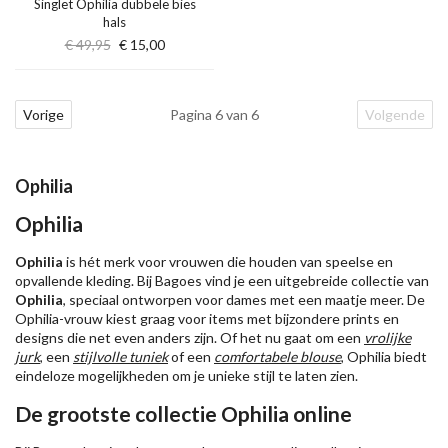
Singlet Ophilia dubbele bies
hals
€ 49,95
€ 15,00
Vorige
Pagina 6 van 6
Volgende
Ophilia
Ophilia
Ophilia
is hét merk voor vrouwen die houden van speelse en
opvallende kleding. Bij Bagoes vind je een uitgebreide collectie van
Ophilia
, speciaal ontworpen voor dames met een maatje meer. De
Ophilia-vrouw kiest graag voor items met bijzondere prints en
designs die net even anders zijn. Of het nu gaat om een
vrolijke
jurk
, een
stijlvolle tuniek
of een
comfortabele blouse
, Ophilia biedt
eindeloze mogelijkheden om je unieke stijl te laten zien.
De grootste collectie Ophilia online