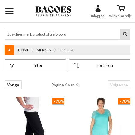
Inloggen
Winkelmandje
HOME
MERKEN
OPHILIA
filter
sorteren
Vorige
Pagina 6 van 6
Volgende
-70%
-70%