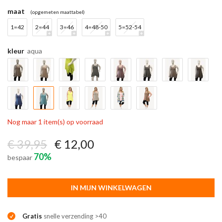
maat
(opgemeten maattabel)
1=42
2=44
3=46
4=48-50
5=52-54
kleur
aqua
Nog maar 1 item(s) op voorraad
€ 39,95
€ 12,00
70%
bespaar
IN MIJN WINKELWAGEN
Gratis
snelle verzending >40