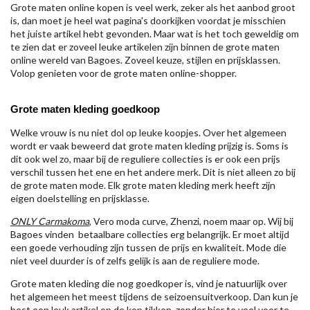
Grote maten online kopen is veel werk, zeker als het aanbod groot
is, dan moet je heel wat pagina's doorkijken voordat je misschien
het juiste artikel hebt gevonden. Maar wat is het toch geweldig om
te zien dat er zoveel leuke artikelen zijn binnen de grote maten
online wereld van Bagoes. Zoveel keuze, stijlen en prijsklassen.
Volop genieten voor de grote maten online-shopper.
Grote maten kleding goedkoop
Welke vrouw is nu niet dol op leuke koopjes. Over het algemeen
wordt er vaak beweerd dat grote maten kleding prijzig is. Soms is
dit ook wel zo, maar bij de reguliere collecties is er ook een prijs
verschil tussen het ene en het andere merk. Dit is niet alleen zo bij
de grote maten mode. Elk grote maten kleding merk heeft zijn
eigen doelstelling en prijsklasse.
ONLY Carmakoma
, Vero moda curve, Zhenzi, noem maar op. Wij bij
Bagoes vinden betaalbare collecties erg belangrijk. Er moet altijd
een goede verhouding zijn tussen de prijs en kwaliteit. Mode die
niet veel duurder is of zelfs gelijk is aan de reguliere mode.
Grote maten kleding die nog goedkoper is, vind je natuurlijk over
het algemeen het meest tijdens de seizoensuitverkoop. Dan kun je
best een leuk artikel op de kop tikken, zonder hier te veel voor te