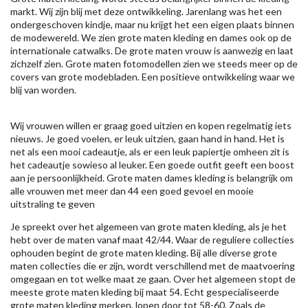
markt. Wij zijn blij met deze ontwikkeling. Jarenlang was het een
ondergeschoven kindje, maar nu krijgt het een eigen plaats binnen
de modewereld. We zien grote maten kleding en dames ook op de
internationale catwalks. De grote maten vrouw is aanwezig en laat
zichzelf zien. Grote maten fotomodellen zien we steeds meer op de
covers van grote modebladen. Een positieve ontwikkeling waar we
blij van worden.
Wij vrouwen willen er graag goed uitzien en kopen regelmatig iets
nieuws. Je goed voelen, er leuk uitzien, gaan hand in hand. Het is
net als een mooi cadeautje, als er een leuk papiertje omheen zit is
het cadeautje sowieso al leuker. Een goede outfit geeft een boost
aan je persoonlijkheid. Grote maten dames kleding is belangrijk om
alle vrouwen met meer dan 44 een goed gevoel en mooie
uitstraling te geven
Je spreekt over het algemeen van grote maten kleding, als je het
hebt over de maten vanaf maat 42/44. Waar de reguliere collecties
ophouden begint de grote maten kleding. Bij alle diverse grote
maten collecties die er zijn, wordt verschillend met de maatvoering
omgegaan en tot welke maat ze gaan. Over het algemeen stopt de
meeste grote maten kleding bij maat 54. Echt gespecialiseerde
grote maten kleding merken, lopen door tot 58-60. Zoals de