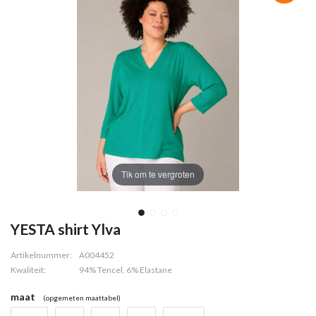
Tik om te vergroten
YESTA shirt Ylva
Artikelnummer:
A004452
Kwaliteit:
94% Tencel, 6% Elastane
maat
(opgemeten maattabel)