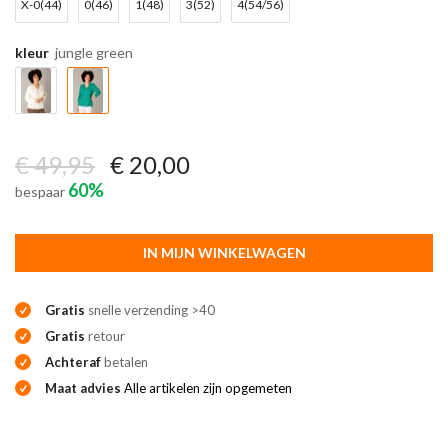
X-0(44)
0(46)
1(48)
3(52)
4(54/56)
kleur
jungle green
€ 49,95
€ 20,00
60%
bespaar
IN MIJN WINKELWAGEN
Gratis
snelle verzending >40
Gratis
retour
Achteraf
betalen
Maat advies
Alle artikelen zijn opgemeten