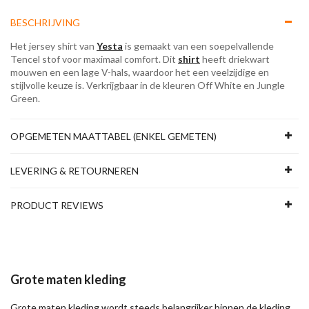
BESCHRIJVING
Het jersey shirt van
Yesta
is gemaakt van een soepelvallende
Tencel stof voor maximaal comfort. Dit
shirt
heeft driekwart
mouwen en een lage V-hals, waardoor het een veelzijdige en
stijlvolle keuze is. Verkrijgbaar in de kleuren Off White en Jungle
Green.
OPGEMETEN MAATTABEL (ENKEL GEMETEN)
LEVERING & RETOURNEREN
PRODUCT REVIEWS
Grote maten kleding
Grote maten kleding wordt steeds belangrijker binnen de kleding