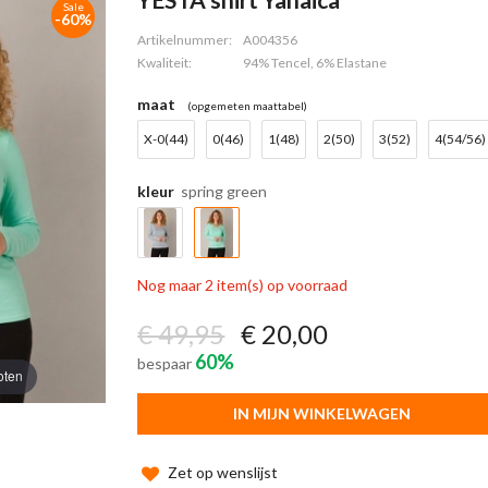
Sale
-60%
Artikelnummer:
A004356
Kwaliteit:
94% Tencel, 6% Elastane
maat
(opgemeten maattabel)
X-0(44)
0(46)
1(48)
2(50)
3(52)
4(54/56)
kleur
spring green
Nog maar 2 item(s) op voorraad
€ 49,95
€ 20,00
60%
bespaar
oten
IN MIJN WINKELWAGEN
Zet op wenslijst