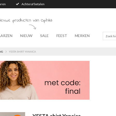
turen
Achteraf betalen
ieuwe producten van Ophilia
AARZEN
NIEUW
SALE
FEEST
MERKEN
NG
YESTA SHIRT YANAICA
YESTA shirt Yanaica