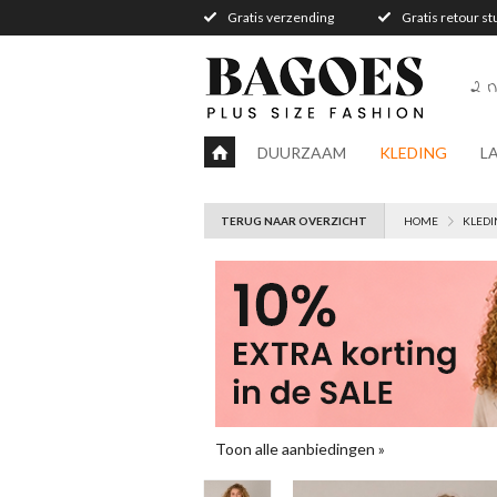
Gratis verzending
Gratis retour s
2 n
DUURZAAM
KLEDING
L
TERUG NAAR OVERZICHT
HOME
KLEDI
Toon alle aanbiedingen »