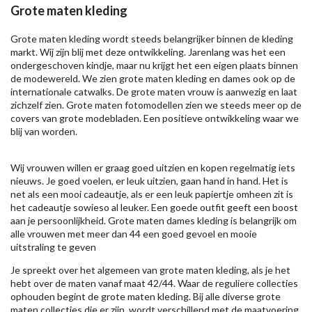
Grote maten kleding
Grote maten kleding wordt steeds belangrijker binnen de kleding
markt. Wij zijn blij met deze ontwikkeling. Jarenlang was het een
ondergeschoven kindje, maar nu krijgt het een eigen plaats binnen
de modewereld. We zien grote maten kleding en dames ook op de
internationale catwalks. De grote maten vrouw is aanwezig en laat
zichzelf zien. Grote maten fotomodellen zien we steeds meer op de
covers van grote modebladen. Een positieve ontwikkeling waar we
blij van worden.
Wij vrouwen willen er graag goed uitzien en kopen regelmatig iets
nieuws. Je goed voelen, er leuk uitzien, gaan hand in hand. Het is
net als een mooi cadeautje, als er een leuk papiertje omheen zit is
het cadeautje sowieso al leuker. Een goede outfit geeft een boost
aan je persoonlijkheid. Grote maten dames kleding is belangrijk om
alle vrouwen met meer dan 44 een goed gevoel en mooie
uitstraling te geven
Je spreekt over het algemeen van grote maten kleding, als je het
hebt over de maten vanaf maat 42/44. Waar de reguliere collecties
ophouden begint de grote maten kleding. Bij alle diverse grote
maten collecties die er zijn, wordt verschillend met de maatvoering