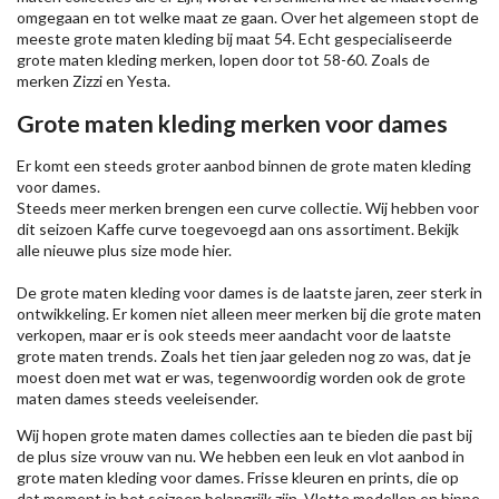
omgegaan en tot welke maat ze gaan. Over het algemeen stopt de
meeste grote maten kleding bij maat 54. Echt gespecialiseerde
grote maten kleding merken, lopen door tot 58-60. Zoals de
merken
Zizzi
en Yesta.
Grote maten kleding merken voor dames
Er komt een steeds groter aanbod binnen de grote maten kleding
voor dames.
Steeds meer merken brengen een curve collectie. Wij hebben voor
dit seizoen
Kaffe
curve toegevoegd aan ons assortiment. Bekijk
alle nieuwe
plus size mode
hier.
De grote maten kleding voor dames is de laatste jaren, zeer sterk in
ontwikkeling. Er komen niet alleen meer merken bij die grote maten
verkopen, maar er is ook steeds meer aandacht voor de laatste
grote maten trends. Zoals het tien jaar geleden nog zo was, dat je
moest doen met wat er was, tegenwoordig worden ook de grote
maten dames steeds veeleisender.
Wij hopen grote maten dames collecties aan te bieden die past bij
de plus size vrouw van nu. We hebben een leuk en vlot aanbod in
grote maten kleding voor dames. Frisse kleuren en prints, die op
dat moment in het seizoen belangrijk zijn. Vlotte modellen en hippe