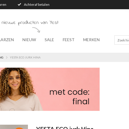
turen
Achteraf betalen
 nieuwe producten van Yest
AARZEN
NIEUW
SALE
FEEST
MERKEN
NG
YESTA ECO JURK HINA
YESTA ECO jurk Hina