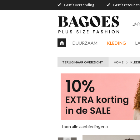
Gratis verzending
Gratis retour s
249
DUURZAAM
KLEDING
L
TERUG NAAR OVERZICHT
HOME
KLEDI
Toon alle aanbiedingen »