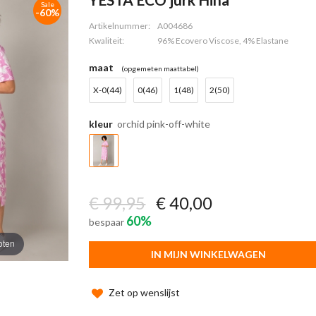
Sale
-60%
Artikelnummer:
A004686
Kwaliteit:
96% Ecovero Viscose, 4% Elastane
maat
(opgemeten maattabel)
X-0(44)
0(46)
1(48)
2(50)
kleur
orchid pink-off-white
€ 99,95
€ 40,00
60%
bespaar
oten
IN MIJN WINKELWAGEN
Zet op wenslijst