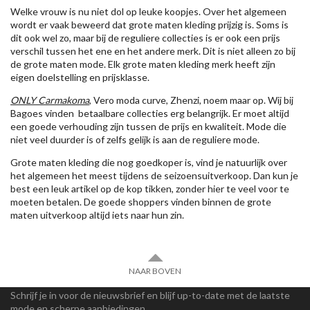
Welke vrouw is nu niet dol op leuke koopjes. Over het algemeen
wordt er vaak beweerd dat grote maten kleding prijzig is. Soms is
dit ook wel zo, maar bij de reguliere collecties is er ook een prijs
verschil tussen het ene en het andere merk. Dit is niet alleen zo bij
de grote maten mode. Elk grote maten kleding merk heeft zijn
eigen doelstelling en prijsklasse.
ONLY Carmakoma
, Vero moda curve, Zhenzi, noem maar op. Wij bij
Bagoes vinden betaalbare collecties erg belangrijk. Er moet altijd
een goede verhouding zijn tussen de prijs en kwaliteit. Mode die
niet veel duurder is of zelfs gelijk is aan de reguliere mode.
Grote maten kleding die nog goedkoper is, vind je natuurlijk over
het algemeen het meest tijdens de seizoensuitverkoop. Dan kun je
best een leuk artikel op de kop tikken, zonder hier te veel voor te
moeten betalen. De goede shoppers vinden binnen de grote
maten uitverkoop altijd iets naar hun zin.
NAAR BOVEN
Schrijf je in voor de nieuwsbrief en blijf up-to-date met de laatste
mode en scherpe aanbiedingen.