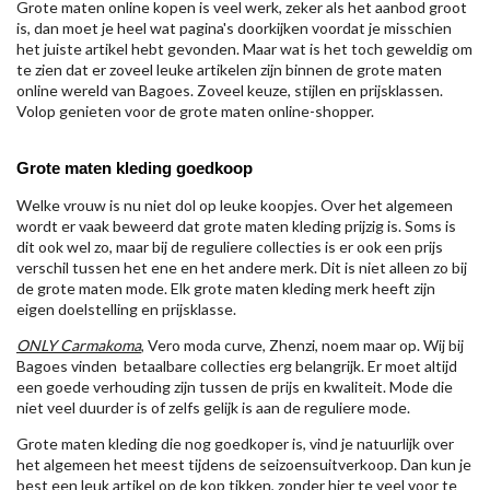
Grote maten online kopen is veel werk, zeker als het aanbod groot
is, dan moet je heel wat pagina's doorkijken voordat je misschien
het juiste artikel hebt gevonden. Maar wat is het toch geweldig om
te zien dat er zoveel leuke artikelen zijn binnen de grote maten
online wereld van Bagoes. Zoveel keuze, stijlen en prijsklassen.
Volop genieten voor de grote maten online-shopper.
Grote maten kleding goedkoop
Welke vrouw is nu niet dol op leuke koopjes. Over het algemeen
wordt er vaak beweerd dat grote maten kleding prijzig is. Soms is
dit ook wel zo, maar bij de reguliere collecties is er ook een prijs
verschil tussen het ene en het andere merk. Dit is niet alleen zo bij
de grote maten mode. Elk grote maten kleding merk heeft zijn
eigen doelstelling en prijsklasse.
ONLY Carmakoma
, Vero moda curve, Zhenzi, noem maar op. Wij bij
Bagoes vinden betaalbare collecties erg belangrijk. Er moet altijd
een goede verhouding zijn tussen de prijs en kwaliteit. Mode die
niet veel duurder is of zelfs gelijk is aan de reguliere mode.
Grote maten kleding die nog goedkoper is, vind je natuurlijk over
het algemeen het meest tijdens de seizoensuitverkoop. Dan kun je
best een leuk artikel op de kop tikken, zonder hier te veel voor te