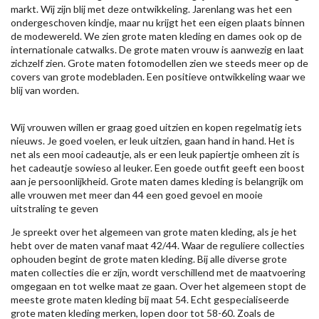
markt. Wij zijn blij met deze ontwikkeling. Jarenlang was het een
ondergeschoven kindje, maar nu krijgt het een eigen plaats binnen
de modewereld. We zien grote maten kleding en dames ook op de
internationale catwalks. De grote maten vrouw is aanwezig en laat
zichzelf zien. Grote maten fotomodellen zien we steeds meer op de
covers van grote modebladen. Een positieve ontwikkeling waar we
blij van worden.
Wij vrouwen willen er graag goed uitzien en kopen regelmatig iets
nieuws. Je goed voelen, er leuk uitzien, gaan hand in hand. Het is
net als een mooi cadeautje, als er een leuk papiertje omheen zit is
het cadeautje sowieso al leuker. Een goede outfit geeft een boost
aan je persoonlijkheid. Grote maten dames kleding is belangrijk om
alle vrouwen met meer dan 44 een goed gevoel en mooie
uitstraling te geven
Je spreekt over het algemeen van grote maten kleding, als je het
hebt over de maten vanaf maat 42/44. Waar de reguliere collecties
ophouden begint de grote maten kleding. Bij alle diverse grote
maten collecties die er zijn, wordt verschillend met de maatvoering
omgegaan en tot welke maat ze gaan. Over het algemeen stopt de
meeste grote maten kleding bij maat 54. Echt gespecialiseerde
grote maten kleding merken, lopen door tot 58-60. Zoals de