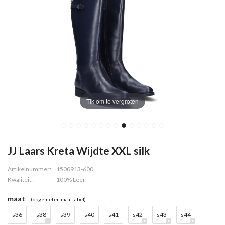
Tik om te vergroten
JJ Laars Kreta Wijdte XXL silk
Artikelnummer:
1500913-600
Kwaliteit:
100% Leer
maat
(opgemeten maattabel)
s36
s38
s39
s40
s41
s42
s43
s44