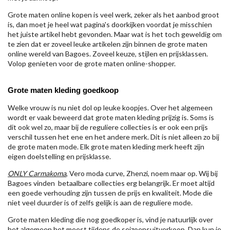
Grote maten online kopen is veel werk, zeker als het aanbod groot
is, dan moet je heel wat pagina's doorkijken voordat je misschien
het juiste artikel hebt gevonden. Maar wat is het toch geweldig om
te zien dat er zoveel leuke artikelen zijn binnen de grote maten
online wereld van Bagoes. Zoveel keuze, stijlen en prijsklassen.
Volop genieten voor de grote maten online-shopper.
Grote maten kleding goedkoop
Welke vrouw is nu niet dol op leuke koopjes. Over het algemeen
wordt er vaak beweerd dat grote maten kleding prijzig is. Soms is
dit ook wel zo, maar bij de reguliere collecties is er ook een prijs
verschil tussen het ene en het andere merk. Dit is niet alleen zo bij
de grote maten mode. Elk grote maten kleding merk heeft zijn
eigen doelstelling en prijsklasse.
ONLY Carmakoma
, Vero moda curve, Zhenzi, noem maar op. Wij bij
Bagoes vinden betaalbare collecties erg belangrijk. Er moet altijd
een goede verhouding zijn tussen de prijs en kwaliteit. Mode die
niet veel duurder is of zelfs gelijk is aan de reguliere mode.
Grote maten kleding die nog goedkoper is, vind je natuurlijk over
het algemeen het meest tijdens de seizoensuitverkoop. Dan kun je