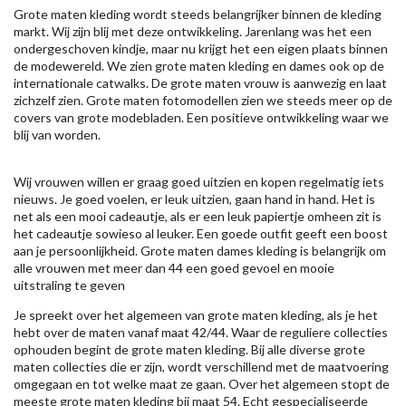
Grote maten kleding wordt steeds belangrijker binnen de kleding
markt. Wij zijn blij met deze ontwikkeling. Jarenlang was het een
ondergeschoven kindje, maar nu krijgt het een eigen plaats binnen
de modewereld. We zien grote maten kleding en dames ook op de
internationale catwalks. De grote maten vrouw is aanwezig en laat
zichzelf zien. Grote maten fotomodellen zien we steeds meer op de
covers van grote modebladen. Een positieve ontwikkeling waar we
blij van worden.
Wij vrouwen willen er graag goed uitzien en kopen regelmatig iets
nieuws. Je goed voelen, er leuk uitzien, gaan hand in hand. Het is
net als een mooi cadeautje, als er een leuk papiertje omheen zit is
het cadeautje sowieso al leuker. Een goede outfit geeft een boost
aan je persoonlijkheid. Grote maten dames kleding is belangrijk om
alle vrouwen met meer dan 44 een goed gevoel en mooie
uitstraling te geven
Je spreekt over het algemeen van grote maten kleding, als je het
hebt over de maten vanaf maat 42/44. Waar de reguliere collecties
ophouden begint de grote maten kleding. Bij alle diverse grote
maten collecties die er zijn, wordt verschillend met de maatvoering
omgegaan en tot welke maat ze gaan. Over het algemeen stopt de
meeste grote maten kleding bij maat 54. Echt gespecialiseerde