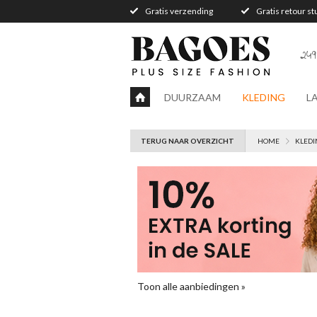
Gratis verzending
Gratis retour s
249
DUURZAAM
KLEDING
L
TERUG NAAR OVERZICHT
HOME
KLEDI
Toon alle aanbiedingen »