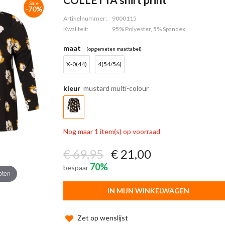
Sale
-70%
Artikelnummer:
9000115
Kwaliteit:
95% Polyester, 5% Spandex
maat
(opgemeten maattabel)
X-0(44)
4(54/56)
kleur
mustard multi-colour
Nog maar 1 item(s) op voorraad
€ 69,95
€ 21,00
70%
bespaar
oten
IN MIJN WINKELWAGEN
Zet op wenslijst