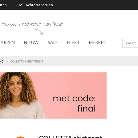
turen
Achteraf betalen
 nieuwe producten van Yest
AARZEN
NIEUW
SALE
FEEST
MERKEN
NG
COLLETTA SHIRT PRINT
COLLETTA shirt print