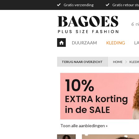
Gratis verzending
Gratis retour s
6 
DUURZAAM
KLEDING
L
TERUG NAAR OVERZICHT
HOME
KLEDI
Toon alle aanbiedingen »