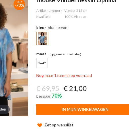
Sale
-70%
Artikelnummer:
Vlinder 21S chi
Kwaliteit:
100% Viscose
kleur
blue ocean
maat
(opgemeten maattabel)
1=42
Nog maar 1 item(s) op voorraad
€ 69,95
€ 21,00
70%
bespaar
oten
IN MIJN WINKELWAGEN
Zet op wenslijst