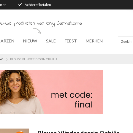
turen
Achteraf betalen
nieuwe producten van Only Carmakoma
AARZEN
NIEUW
SALE
FEEST
MERKEN
NG
BLOUSE VLINDER DESSIN OPHILIA
Blouse Vlinder dessin Ophilia