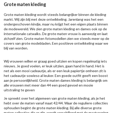
Grote maten kleding
Grote maten kleding wordt steeds belangrijker binnen de kleding
markt. Wij zijn blij met deze ontwikkeling. Jarenlang was het een
ondergeschoven kindje, maar nu krijgt het een eigen plaats binnen
de modewereld. We zien grote maten kleding en dames ook op de
internationale catwalks. De grote maten vrouw is aanwezig en laat
zichzelf zien. Grote maten fotomodellen zien we steeds meer op de
covers van grote modebladen. Een positieve ontwikkeling waar we
blij van worden.
Wij vrouwen willen er graag goed uitzien en kopen regelmatig iets
nieuws. Je goed voelen, er leuk uitzien, gaan hand in hand. Het is
net als een mooi cadeautje, als er een leuk papiertje omheen zit is
het cadeautje sowieso al leuker. Een goede outfit geeft een boost
aan je persoonlijkheid. Grote maten dames kleding is belangrijk om
alle vrouwen met meer dan 44 een goed gevoel en mooie
uitstraling te geven
Je spreekt over het algemeen van grote maten kleding, als je het
hebt over de maten vanaf maat 42/44. Waar de reguliere collecties
ophouden begint de grote maten kleding. Bij alle diverse grote
maten collecties die er zijn, wordt verschillend met de maatvoering