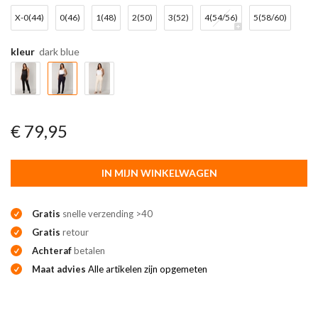
X-0(44)
0(46)
1(48)
2(50)
3(52)
4(54/56)
5(58/60)
kleur
dark blue
€ 79,95
IN MIJN WINKELWAGEN
Gratis
snelle verzending >40
Gratis
retour
Achteraf
betalen
Maat advies
Alle artikelen zijn opgemeten