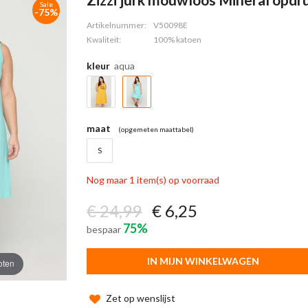
Sale
-75%
Artikelnummer:
V50098E
Kwaliteit:
100% katoen
kleur
aqua
maat
(opgemeten maattabel)
S
Nog maar 1 item(s) op voorraad
€ 24,99
€ 6,25
75%
bespaar
IN MIJN WINKELWAGEN
oten
Zet op wenslijst