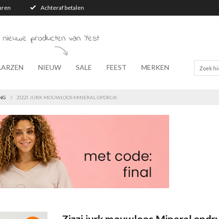
turen
Achteraf betalen
 nieuwe producten van Yest
AARZEN
NIEUW
SALE
FEEST
MERKEN
NG
ZIZZI JURK MOUWLOOS MINERAL OPDRUK
Zizzi jurk mouwloos Mineral opdr