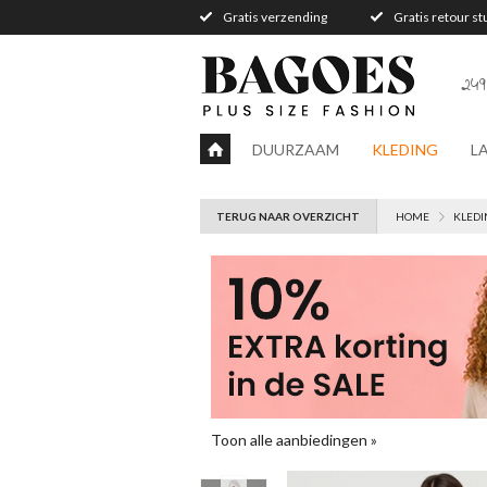
Gratis verzending
Gratis retour s
249
DUURZAAM
KLEDING
L
TERUG NAAR OVERZICHT
HOME
KLEDI
Toon alle aanbiedingen »