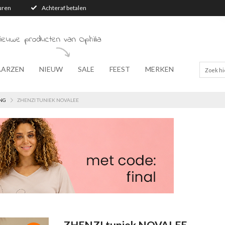
turen
Achteraf betalen
ieuwe producten van Ophilia
AARZEN
NIEUW
SALE
FEEST
MERKEN
NG
ZHENZI TUNIEK NOVALEE
ZHENZI tuniek NOVALEE