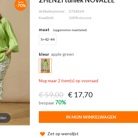
Sale
-70%
Artikelnummer:
2704334
Kwaliteit:
100% viscose
maat
(opgemeten maattabel)
S=42-44
kleur
apple green
Nog maar 2 item(s) op voorraad
€ 59,00
€ 17,70
70%
bespaar
IN MIJN WINKELWAGEN
oten
Zet op wenslijst