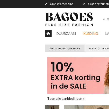
Gratis verzending
Gratis retour s
2 n
DUURZAAM
KLEDING
L
TERUG NAAR OVERZICHT
HOME
KLEDI
Toon alle aanbiedingen »