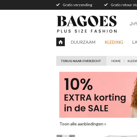
Gratis verzending
Gratis retour s
249
DUURZAAM
KLEDING
L
TERUG NAAR OVERZICHT
HOME
KLEDI
Toon alle aanbiedingen »