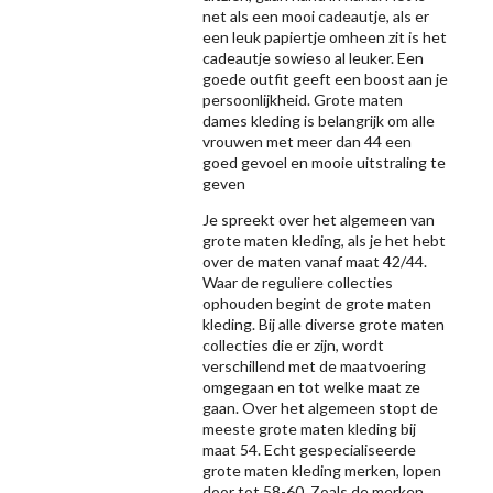
net als een mooi cadeautje, als er
een leuk papiertje omheen zit is het
cadeautje sowieso al leuker. Een
goede outfit geeft een boost aan je
persoonlijkheid. Grote maten
dames kleding is belangrijk om alle
vrouwen met meer dan 44 een
goed gevoel en mooie uitstraling te
geven
Je spreekt over het algemeen van
grote maten kleding, als je het hebt
over de maten vanaf maat 42/44.
Waar de reguliere collecties
ophouden begint de grote maten
kleding. Bij alle diverse grote maten
collecties die er zijn, wordt
verschillend met de maatvoering
omgegaan en tot welke maat ze
gaan. Over het algemeen stopt de
meeste grote maten kleding bij
maat 54. Echt gespecialiseerde
grote maten kleding merken, lopen
door tot 58-60. Zoals de merken