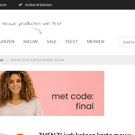
turen
Achteraf betalen
 nieuwe producten van Yest
AARZEN
NIEUW
SALE
FEEST
MERKEN
NG
ZHENZI JURK KATOEN KORTE MOUW
ZHENZI jurk katoen korte mouw