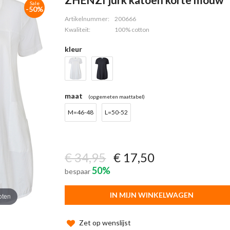
Sale
-50%
Artikelnummer:
200666
Kwaliteit:
100% cotton
kleur
maat
(opgemeten maattabel)
M=46-48
L=50-52
€ 34,95
€ 17,50
50%
bespaar
IN MIJN WINKELWAGEN
oten
Zet op wenslijst