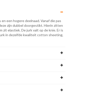
s en een hogere deelnaad. Vanaf die pas
eze zijn dubbel doorgestikt. Hierin zitten
it elastiek. De jurk valt op de knie. Er is
rk in dezelfde kwaliteit cotton sheeting,