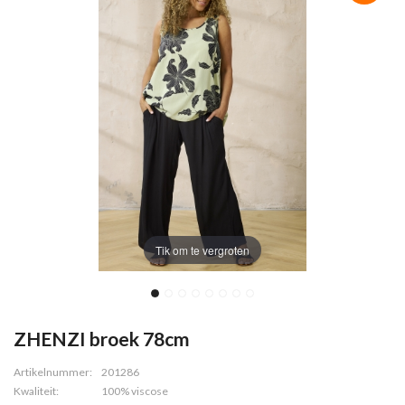
Tik om te vergroten
ZHENZI broek 78cm
Artikelnummer:
201286
Kwaliteit:
100% viscose