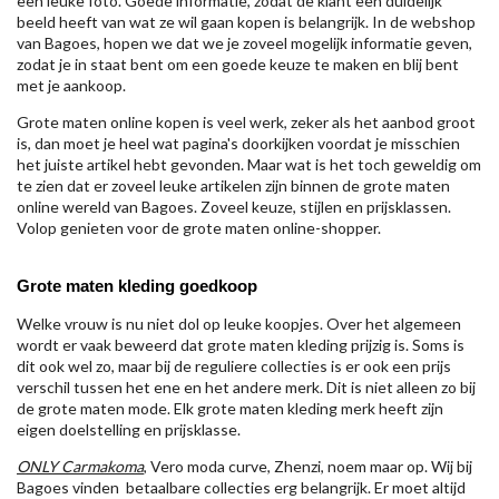
een leuke foto. Goede informatie, zodat de klant een duidelijk
beeld heeft van wat ze wil gaan kopen is belangrijk. In de webshop
van Bagoes, hopen we dat we je zoveel mogelijk informatie geven,
zodat je in staat bent om een goede keuze te maken en blij bent
met je aankoop.
Grote maten online kopen is veel werk, zeker als het aanbod groot
is, dan moet je heel wat pagina's doorkijken voordat je misschien
het juiste artikel hebt gevonden. Maar wat is het toch geweldig om
te zien dat er zoveel leuke artikelen zijn binnen de grote maten
online wereld van Bagoes. Zoveel keuze, stijlen en prijsklassen.
Volop genieten voor de grote maten online-shopper.
Grote maten kleding goedkoop
Welke vrouw is nu niet dol op leuke koopjes. Over het algemeen
wordt er vaak beweerd dat grote maten kleding prijzig is. Soms is
dit ook wel zo, maar bij de reguliere collecties is er ook een prijs
verschil tussen het ene en het andere merk. Dit is niet alleen zo bij
de grote maten mode. Elk grote maten kleding merk heeft zijn
eigen doelstelling en prijsklasse.
ONLY Carmakoma
, Vero moda curve, Zhenzi, noem maar op. Wij bij
Bagoes vinden betaalbare collecties erg belangrijk. Er moet altijd