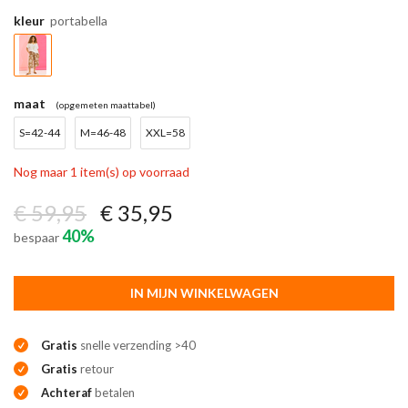
kleur
portabella
maat
(opgemeten maattabel)
S=42-44
M=46-48
XXL=58
Nog maar 1 item(s) op voorraad
€ 59,95
€ 35,95
40%
bespaar
IN MIJN WINKELWAGEN
Gratis
snelle verzending >40
Gratis
retour
Achteraf
betalen