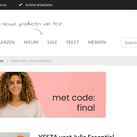
turen
Achteraf betalen
 nieuwe producten van Yest
AARZEN
NIEUW
SALE
FEEST
MERKEN
NG
YESTA VEST JULIA ESSENTIAL
YESTA vest Julia Essential