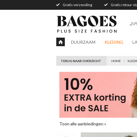
Gratis verzending
Gratis retour s
249
DUURZAAM
KLEDING
L
TERUG NAAR OVERZICHT
HOME
KLEDI
Toon alle aanbiedingen »