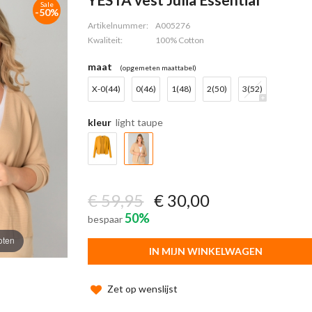
Sale
-50%
Artikelnummer:
A005276
Kwaliteit:
100% Cotton
maat
(opgemeten maattabel)
X-0(44)
0(46)
1(48)
2(50)
3(52)
kleur
light taupe
€ 59,95
€ 30,00
50%
bespaar
oten
IN MIJN WINKELWAGEN
Zet op wenslijst