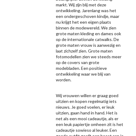
markt. Wij zijn blij met deze
ontwikkeling. Jarenlang was het
een ondergeschoven kindje, maar
nu krijgt het een eigen plaats
binnen de modewereld. We zien
grote maten kleding en dames ook
op de internationale catwalks. De
grote maten vrouw is aanwezig en
laat zichzelf zien. Grote maten
fotomodellen zien we steeds meer
op de covers van grote
modebladen. Een positieve
ontwikkeling waar we blij van
worden.
Wij vrouwen willen er graag goed
uitzien en kopen regelmatig iets
nieuws. Je goed voelen, er leuk
uitzien, gaan hand in hand. Het is
net als een mooi cadeautje, als er
een leuk papiertje omheen zit is het
cadeautje sowieso al leuker. Een
goede outfit geeft een boost aan je