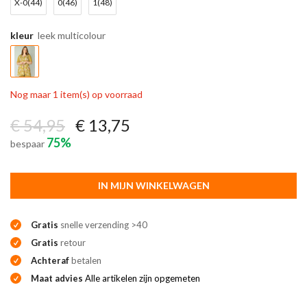
X-0(44)
0(46)
1(48)
kleur
leek multicolour
Nog maar 1 item(s) op voorraad
€ 54,95
€ 13,75
75%
bespaar
IN MIJN WINKELWAGEN
Gratis
snelle verzending >40
Gratis
retour
Achteraf
betalen
Maat advies
Alle artikelen zijn opgemeten