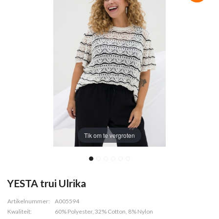
Tik om te vergroten
YESTA trui Ulrika
Artikelnummer:
A005594
Kwaliteit:
60% Polyester, 32% Cotton, 8% Nylon