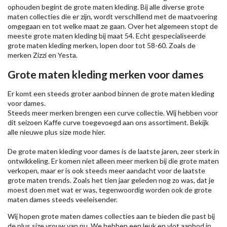
ophouden begint de grote maten kleding. Bij alle diverse grote
maten collecties die er zijn, wordt verschillend met de maatvoering
omgegaan en tot welke maat ze gaan. Over het algemeen stopt de
meeste grote maten kleding bij maat 54. Echt gespecialiseerde
grote maten kleding merken, lopen door tot 58-60. Zoals de
merken
Zizzi
en Yesta.
Grote maten kleding merken voor dames
Er komt een steeds groter aanbod binnen de grote maten kleding
voor dames.
Steeds meer merken brengen een curve collectie. Wij hebben voor
dit seizoen
Kaffe
curve toegevoegd aan ons assortiment. Bekijk
alle nieuwe
plus size mode
hier.
De grote maten kleding voor dames is de laatste jaren, zeer sterk in
ontwikkeling. Er komen niet alleen meer merken bij die grote maten
verkopen, maar er is ook steeds meer aandacht voor de laatste
grote maten trends. Zoals het tien jaar geleden nog zo was, dat je
moest doen met wat er was, tegenwoordig worden ook de grote
maten dames steeds veeleisender.
Wij hopen grote maten dames collecties aan te bieden die past bij
de plus size vrouw van nu. We hebben een leuk en vlot aanbod in