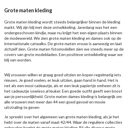
Grote maten kleding
Grote maten kleding wordt steeds belangrijker binnen de kleding
markt. Wij zijn blij met deze ontwikkeling. Jarenlang was het een
ondergeschoven kindje, maar nu krijgt het een eigen plaats binnen
de modewereld. We zien grote maten kleding en dames ook op de
internationale catwalks. De grote maten vrouw is aanwezig en laat
zichzelf zien. Grote maten fotomodellen zien we steeds meer op de
covers van grote modebladen. Een positieve ontwikkeling waar we
blij van worden.
Wij vrouwen willen er graag goed uitzien en kopen regelmatig iets
nieuws. Je goed voelen, er leuk uitzien, gaan hand in hand. Het is
net als een mooi cadeautje, als er een leuk papiertje omheen zit is
het cadeautje sowieso al leuker. Een goede outfit geeft een boost
aan je persoonlijkheid. Grote maten dames kleding is belangrijk om
alle vrouwen met meer dan 44 een goed gevoel en mooie
uitstraling te geven
Je spreekt over het algemeen van grote maten kleding, als je het
hebt over de maten vanaf maat 42/44. Waar de reguliere collecties
ophouden begint de grote maten kleding. Bij alle diverse grote