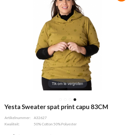
Tik om te vergroten
Yesta Sweater spat print capu 83CM
Artikelnummer:
A32627
Kwaliteit:
50% Cotton 50% Polyester