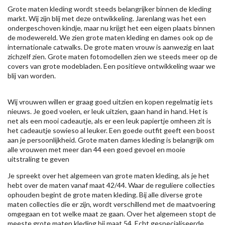
Grote maten kleding wordt steeds belangrijker binnen de kleding
markt. Wij zijn blij met deze ontwikkeling. Jarenlang was het een
ondergeschoven kindje, maar nu krijgt het een eigen plaats binnen
de modewereld. We zien grote maten kleding en dames ook op de
internationale catwalks. De grote maten vrouw is aanwezig en laat
zichzelf zien. Grote maten fotomodellen zien we steeds meer op de
covers van grote modebladen. Een positieve ontwikkeling waar we
blij van worden.
Wij vrouwen willen er graag goed uitzien en kopen regelmatig iets
nieuws. Je goed voelen, er leuk uitzien, gaan hand in hand. Het is
net als een mooi cadeautje, als er een leuk papiertje omheen zit is
het cadeautje sowieso al leuker. Een goede outfit geeft een boost
aan je persoonlijkheid. Grote maten dames kleding is belangrijk om
alle vrouwen met meer dan 44 een goed gevoel en mooie
uitstraling te geven
Je spreekt over het algemeen van grote maten kleding, als je het
hebt over de maten vanaf maat 42/44. Waar de reguliere collecties
ophouden begint de grote maten kleding. Bij alle diverse grote
maten collecties die er zijn, wordt verschillend met de maatvoering
omgegaan en tot welke maat ze gaan. Over het algemeen stopt de
meeste grote maten kleding bij maat 54. Echt gespecialiseerde