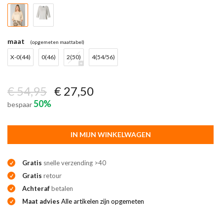
maat
(opgemeten maattabel)
X-0(44)
0(46)
2(50)
4(54/56)
€ 54,95
€ 27,50
50%
bespaar
IN MIJN WINKELWAGEN
Gratis
snelle verzending >40
Gratis
retour
Achteraf
betalen
Maat advies
Alle artikelen zijn opgemeten