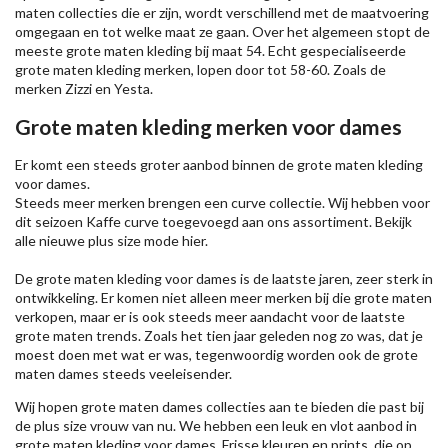
maten collecties die er zijn, wordt verschillend met de maatvoering
omgegaan en tot welke maat ze gaan. Over het algemeen stopt de
meeste grote maten kleding bij maat 54. Echt gespecialiseerde
grote maten kleding merken, lopen door tot 58-60. Zoals de
merken
Zizzi
en Yesta.
Grote maten kleding merken voor dames
Er komt een steeds groter aanbod binnen de grote maten kleding
voor dames.
Steeds meer merken brengen een curve collectie. Wij hebben voor
dit seizoen
Kaffe
curve toegevoegd aan ons assortiment. Bekijk
alle nieuwe
plus size mode
hier.
De grote maten kleding voor dames is de laatste jaren, zeer sterk in
ontwikkeling. Er komen niet alleen meer merken bij die grote maten
verkopen, maar er is ook steeds meer aandacht voor de laatste
grote maten trends. Zoals het tien jaar geleden nog zo was, dat je
moest doen met wat er was, tegenwoordig worden ook de grote
maten dames steeds veeleisender.
Wij hopen grote maten dames collecties aan te bieden die past bij
de plus size vrouw van nu. We hebben een leuk en vlot aanbod in
grote maten kleding voor dames. Frisse kleuren en prints, die op