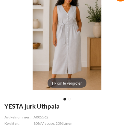
Tik om te vergroten
YESTA jurk Uthpala
Artikelnummer:
A005562
Kwaliteit:
80% Viscose, 20% Linen